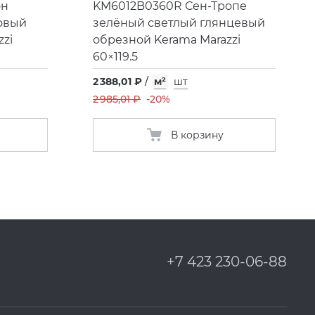
он
KM6012B0360R Сен-Тропе
овый
зелёный светлый глянцевый
zi
обрезной Kerama Marazzi
60×119.5
2 388,01 ₽
/
м²
шт
2 985,01 ₽
-20%
В корзину
+7 423 230-06-88