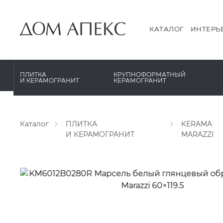
PERONDA
PERONDA
PORCELANOSA
REX XXL
КАТАЛОГ
ИНТЕРЬ
SANT’AGOSTINO
SAPIENSTONE
ГРАНИТЕЯ
XLIGHT XTONE URBATEK
ПЛИТКА
КРУПНОФОРМАТНЫЙ
И КЕРАМОГРАНИТ
КЕРАМОГРАНИТ
УРАЛЬСКИЙ ГРАНИТ
XXL Pamesa
Каталог
ПЛИТКА
KERAMA
И КЕРАМОГРАНИТ
MARAZZI