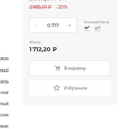
2 985,01 ₽
-20%
Количество в:
м²
шт
Итого:
1 712,20 ₽
280R
В корзину
azzi
сель
Избранное
нное
елый
ссия
овая