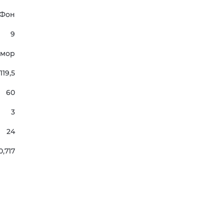
Фон
9
мор
119,5
60
3
24
0,717