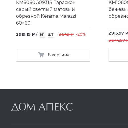
KM6060G0931R Тараскон
KM1060
серый светлый матовый
бежевы
обрезной Kerama Marazzi
обрезно
60×60
2 915,97 
2 919,19 ₽
/
м²
шт
3 649 ₽
-20%
3 644,97 
В корзину