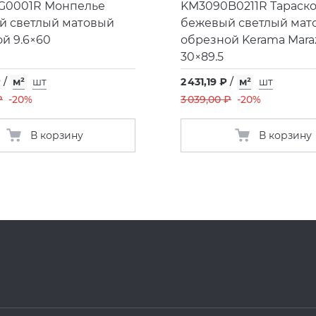
G0001R Монпелье
KM3090B0211R Тараск
й светлый матовый
бежевый светлый мат
й 9.6×60
обрезной Kerama Maraz
30×89.5
₽
/
м²
шт
2 431,19 ₽
/
м²
шт
₽
-20%
3 039,00 ₽
-20%
В корзину
В корзину