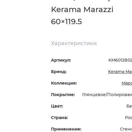
Kerama Marazzi
60×119.5
Характеристики
Артикул:
KM6012B0
Бренд:
Kerama Mar
Коллекция:
Мар
Покрытие:
Глянцевое/Полирова
Цвет:
Б
Страна:
Ро
Применение:
Стен