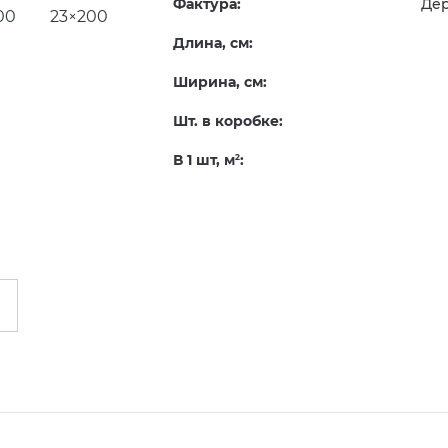
Фактура:
Де
Длина, см:
Ширина, см:
Шт. в коробке:
В 1 шт, м
:
2