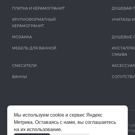
ПЛИТКА И КЕРАМОГРАНИТ
ДУШЕВАЯ 
КРУПНОФОРМАТНЫЙ
УНИТАЗЫ 
КЕРАМОГРАНИТ
МОЗАИКА
ДУШЕВЫЕ 
МЕБЕЛЬ ДЛЯ ВАННОЙ
ИНСТАЛЛЯ
СМЫВА
СМЕСИТЕЛИ
АКСЕССУА
ВАННЫ
СОПУТСТВ
Мы используем cookie и сервис Яндекс
Метрика. Оставаясь с нами, вы соглашаетесь
Мы используем cookie и Яндекс Метрику, чтобы сайт работал у
на их использование.
Цены на сайте помогают ориентироваться в ассортименте. Актуа