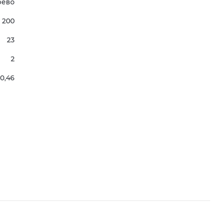
рево
200
23
2
0,46