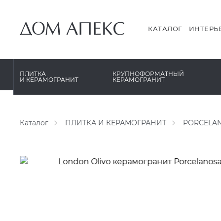
PERONDA
PERONDA
PORCELANOSA
REX XXL
КАТАЛОГ
ИНТЕРЬ
SANT’AGOSTINO
SAPIENSTONE
ГРАНИТЕЯ
XLIGHT XTONE URBATEK
ПЛИТКА
КРУПНОФОРМАТНЫЙ
И КЕРАМОГРАНИТ
КЕРАМОГРАНИТ
УРАЛЬСКИЙ ГРАНИТ
XXL Pamesa
Каталог
ПЛИТКА И КЕРАМОГРАНИТ
PORCELA