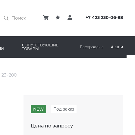
ЗАТИРКИ
КЛЕЙ
+7 423 230-06-88
ПРОФИЛИ И ПЛИНТУСЫ
ARO
РЕМОНТНЫЕ СОСТАВЫ ДЛЯ БЕТОНА
СОПУТСТВУЮЩИЕ
Распродажа
Акции
ЛИ
ТОВАРЫ
РЫ
AMA MARAZZI
СИСТЕМА ВЫРАВНИВАНИЯ
 23×200
NEW
Под заказ
Цена по запросу