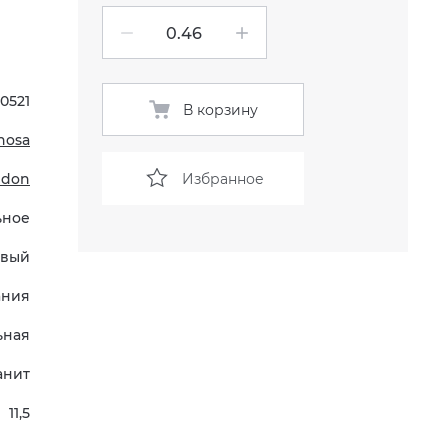
0521
В корзину
nosa
Избранное
ndon
ьное
евый
ания
ьная
анит
11,5