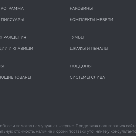
ПРОГРАММА
РАКОВИНЫ
И ПИCCУАРЫ
КОМПЛЕКТЫ МЕБЕЛИ
ОГРАЖДЕНИЯ
ТУМБЫ
ЦИИ И КЛАВИШИ
ШКАФЫ И ПЕНАЛЫ
РЫ
ПОДДОНЫ
УЮЩИЕ ТОВАРЫ
СИСТЕМЫ СЛИВА
добнее и помогал нам улучшать сервис. Продолжая пользоваться сайто
льную стоимость, наличие и сроки поставки уточняйте у консультанто