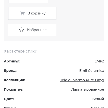
KERAMA MARAZZI
XLIGHT XTONE URBATEK
СМЕСИТЕЛИ
В корзину
PAMESA
XXL Pamesa
УНИТАЗЫ И ПИCCУАРЫ
Избранное
PERONDA
PORCELANOSA
Характеристики
SANT’AGOSTINO
Артикул:
EMFZ
Бренд:
Emil Ceramica
ГРАНИТЕЯ
Коллекция:
Tele di Marmo Pure Onyx
УРАЛЬСКИЙ ГРАНИТ
Покрытие:
Лаппатированное
Цвет:
Белый