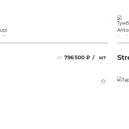
Str
796 500 ₽
/
шт
от