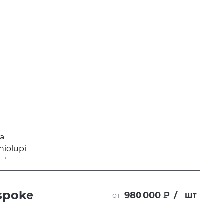
spoke
980 000 ₽
/
шт
от