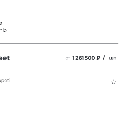
eet
1 261 500 ₽
/
шт
от