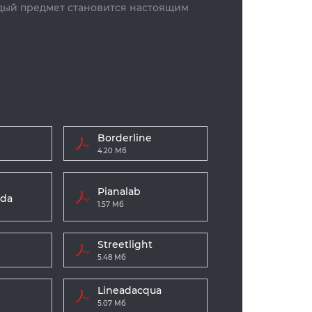
дый предмет становится настоящим
Borderline
4.20 Мб
Pianalab
ida
1.57 Мб
Streetlight
5.48 Мб
Lineadacqua
5.07 Мб