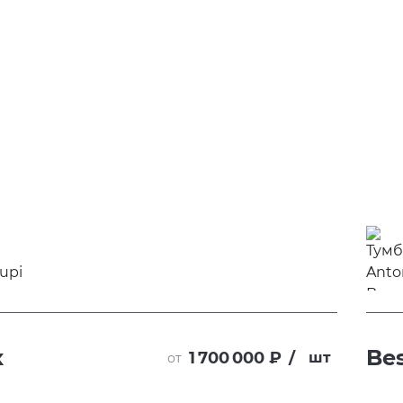
x
Be
1 700 000 ₽
/
шт
от