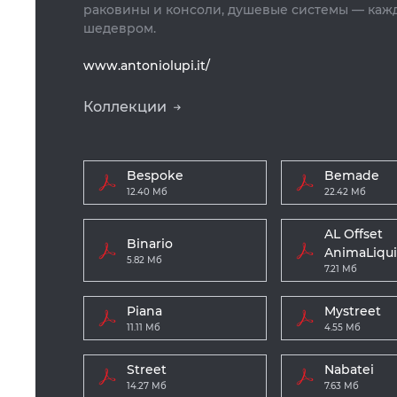
раковины и консоли, душевые системы — каж
шедевром.
www.antoniolupi.it/
Коллекции
Bespoke
Bemade
12.40 Мб
22.42 Мб
AL Offset
Binario
AnimaLiqu
5.82 Мб
7.21 Мб
Piana
Mystreet
11.11 Мб
4.55 Мб
Street
Nabatei
14.27 Мб
7.63 Мб