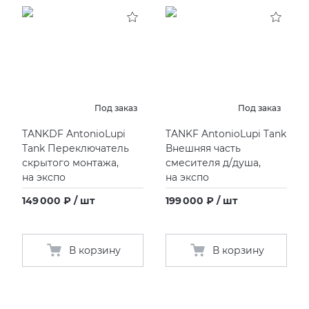
KERAMA MARAZZI
XLIGHT XTONE URBATEK
СМЕСИТЕЛИ
PAMESA
XXL Pamesa
УНИТАЗЫ И ПИCCУАРЫ
PERONDA
Под заказ
Под заказ
TANKDF AntonioLupi
TANKF AntonioLupi Tank
PORCELANOSA
Tank Переключатель
Внешняя часть
скрытого монтажа,
смесителя д/душа,
SANT’AGOSTINO
на экспо
на экспо
149 000 ₽ / шт
199 000 ₽ / шт
ГРАНИТЕЯ
УРАЛЬСКИЙ ГРАНИТ
В корзину
В корзину