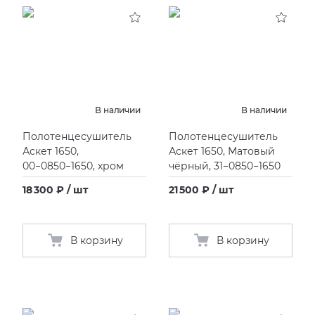
KERAMA MARAZZI
XLIGHT XTONE URBATEK
СМЕСИТЕЛИ
PAMESA
XXL Pamesa
УНИТАЗЫ И ПИCCУАРЫ
PERONDA
В наличии
В наличии
Полотенцесушитель
Полотенцесушитель
PORCELANOSA
Аскет 1650,
Аскет 1650, Матовый
00−0850−1650, хром
чёрный, 31−0850−1650
SANT’AGOSTINO
18 300 ₽ / шт
21 500 ₽ / шт
ГРАНИТЕЯ
В корзину
В корзину
УРАЛЬСКИЙ ГРАНИТ