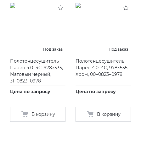
KERAMA MARAZZI
XLIGHT XTONE URBATEK
СМЕСИТЕЛИ
PAMESA
XXL Pamesa
УНИТАЗЫ И ПИCCУАРЫ
PERONDA
Под заказ
Под заказ
Полотенцесушитель
Полотенцесушитель
PORCELANOSA
Парео 4.0−4С, 978×535,
Парео 4.0−4С, 978×535,
Матовый черный,
Хром, 00−0823−0978
SANT’AGOSTINO
31−0823−0978
Цена по запросу
Цена по запросу
ГРАНИТЕЯ
УРАЛЬСКИЙ ГРАНИТ
В корзину
В корзину