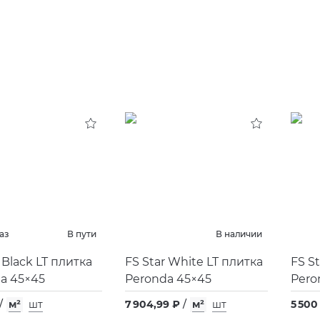
аз
В пути
В наличии
 Black LT плитка
FS Star White LT плитка
FS S
a 45×45
Peronda 45×45
Pero
/
м²
шт
7 904,99 ₽
/
м²
шт
5 500