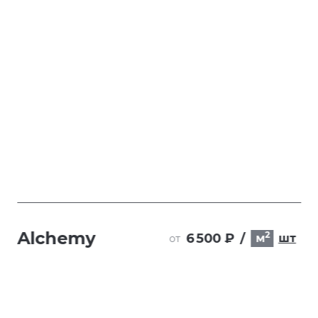
Alchemy
2
6 500 ₽
/
м
шт
от