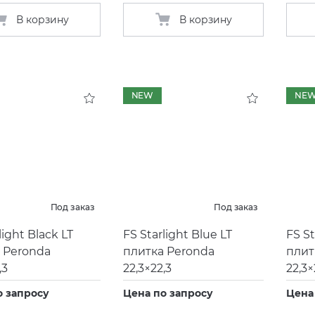
В корзину
В корзину
NEW
NE
Под заказ
Под заказ
light Black LT
FS Starlight Blue LT
FS St
 Peronda
плитка Peronda
плит
,3
22,3×22,3
22,3×
о запросу
Цена по запросу
Цена