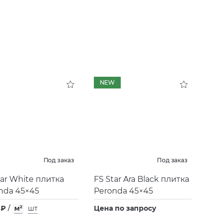
NEW
Под заказ
Под заказ
tar White плитка
FS Star Ara Black плитка
nda 45×45
Peronda 45×45
 ₽
/
м²
шт
Цена по запросу