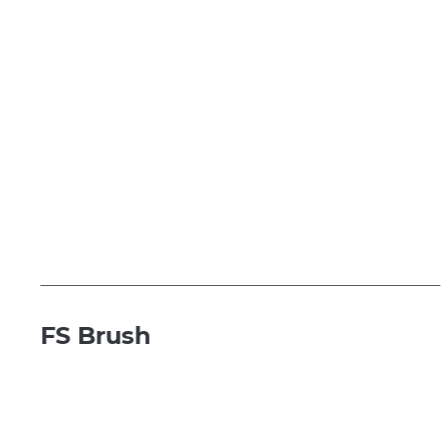
FS Brush
т