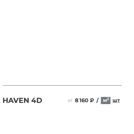
HAVEN 4D
2
8 160 ₽
/
м
шт
от