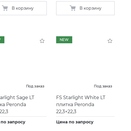
В корзину
В корзину
W
NEW
Под заказ
Под заказ
arlight Sage LT
FS Starlight White LT
ка Peronda
плитка Peronda
22,3
22,3×22,3
 по запросу
Цена по запросу