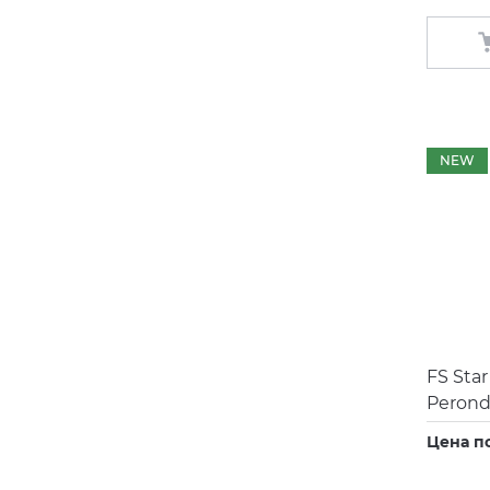
NEW
FS Sta
Perond
Цена п