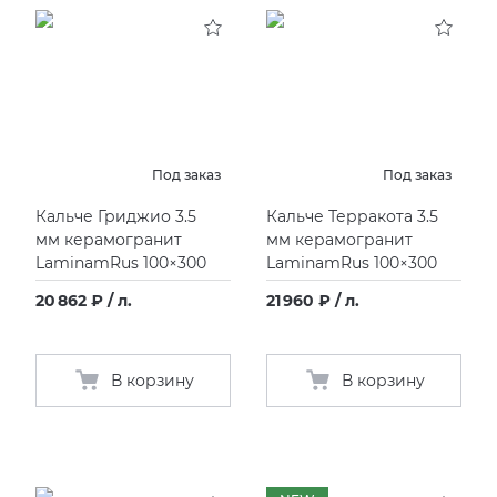
KERAMA MARAZZI
XLIGHT XTONE URBATEK
СМЕСИТЕЛИ
PAMESA
XXL Pamesa
УНИТАЗЫ И ПИCCУАРЫ
PERONDA
Под заказ
Под заказ
Кальче Гриджио 3.5
Кальче Терракота 3.5
PORCELANOSA
мм керамогранит
мм керамогранит
LaminamRus 100×300
LaminamRus 100×300
SANT’AGOSTINO
20 862 ₽ / л.
21 960 ₽ / л.
ГРАНИТЕЯ
В корзину
В корзину
УРАЛЬСКИЙ ГРАНИТ