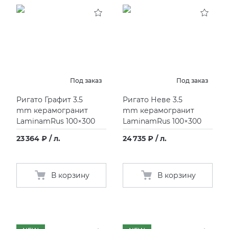
KERAMA MARAZZI
XLIGHT XTONE URBATEK
СМЕСИТЕЛИ
PAMESA
XXL Pamesa
УНИТАЗЫ И ПИCCУАРЫ
PERONDA
Под заказ
Под заказ
Ригато Графит 3.5
Ригато Неве 3.5
PORCELANOSA
mm керамогранит
mm керамогранит
LaminamRus 100×300
LaminamRus 100×300
SANT’AGOSTINO
23 364 ₽ / л.
24 735 ₽ / л.
ГРАНИТЕЯ
В корзину
В корзину
УРАЛЬСКИЙ ГРАНИТ