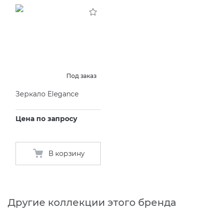
KERAMA MARAZZI
XLIGHT XTONE URBATEK
СМЕСИТЕЛИ
PAMESA
XXL Pamesa
УНИТАЗЫ И ПИCCУАРЫ
PERONDA
Под заказ
Зеркало Elegance
PORCELANOSA
Цена по запросу
SANT’AGOSTINO
ГРАНИТЕЯ
В корзину
УРАЛЬСКИЙ ГРАНИТ
Другие коллекции этого бренда