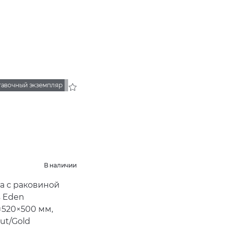
тавочный экземпляр
В наличии
а с раковиной
s Eden
×520×500 мм,
ut/Gold