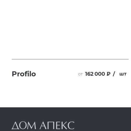
Profilo
162 000 ₽
/
т
шт
от