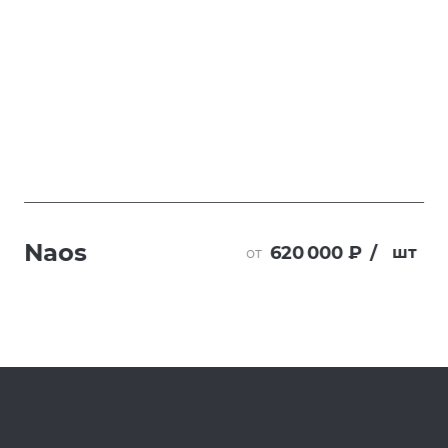
Naos
620 000 ₽
/
шт
от