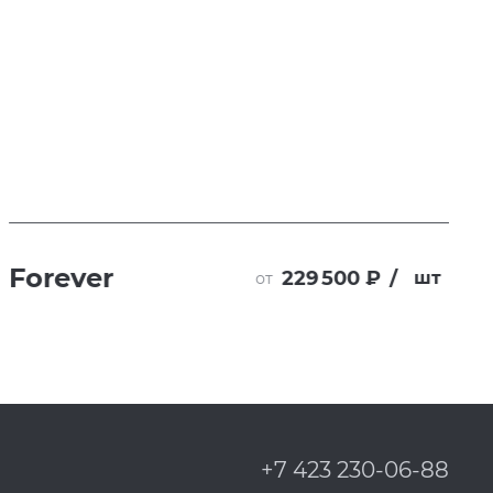
Forever
229 500 ₽
/
шт
от
+7 423 230-06-88