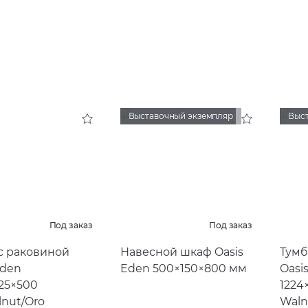
Выставочный экземпляр
Выс
Под заказ
Под заказ
с раковиной
Навесной шкаф Oasis
Тумб
Eden
Eden 500×150×800 мм
Oasi
25×500
1224
nut/Oro
Waln