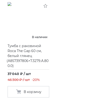
KERAMA MARAZZI
XLIGHT XTONE URBATEK
СМЕСИТЕЛИ
PAMESA
XXL Pamesa
УНИТАЗЫ И ПИCCУАРЫ
PERONDA
В наличии
Тумба с раковиной
PORCELANOSA
Roca The Gap 60 см,
белый глянец
SANT’AGOSTINO
(
A857397806+7.3279.A.80
0.0)
ГРАНИТЕЯ
37 040 ₽ / шт
46 300 ₽ / шт
-20%
УРАЛЬСКИЙ ГРАНИТ
В корзину