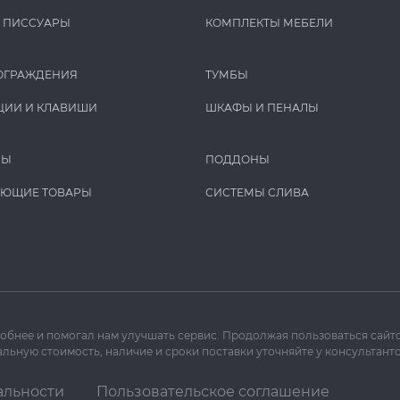
И ПИCCУАРЫ
КОМПЛЕКТЫ МЕБЕЛИ
ОГРАЖДЕНИЯ
ТУМБЫ
ЦИИ И КЛАВИШИ
ШКАФЫ И ПЕНАЛЫ
РЫ
ПОДДОНЫ
УЮЩИЕ ТОВАРЫ
СИСТЕМЫ СЛИВА
добнее и помогал нам улучшать сервис. Продолжая пользоваться сайто
льную стоимость, наличие и сроки поставки уточняйте у консультанто
альности
Пользовательское соглашение