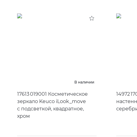
В наличии
17613 019001 Косметическое
14972 1
зеркало Keuco iLook_move
настен
с подсветкой, квадратное,
серебр
хром