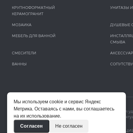
КРУПНОФОРМАТНЫЙ
УНИТАЗЫ 
КЕРАМОГРАНИТ
МОЗАИКА
ДУШЕВЫЕ 
МЕБЕЛЬ ДЛЯ ВАННОЙ
ИНСТАЛЛЯ
СМЫВА
СМЕСИТЕЛИ
АКСЕССУА
ВАННЫ
СОПУТСТВ
Мы используем cookie и сервис Яндекс
Метрика. Оставаясь с нами, вы соглашаетесь
Мы используем cookie и Яндекс Метрику, чтобы сайт работал у
на их использование.
Цены на сайте помогают ориентироваться в ассортименте. Актуа
Согласен
Не согласен
© 2020–2026 «Апекс»
Политика конфиденци