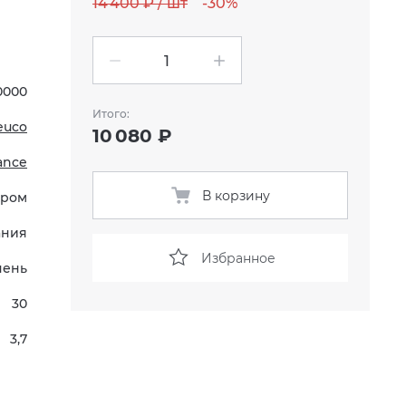
14 400 ₽ / шт
-30%
10000
Итого:
euco
10 080 ₽
ance
В корзину
Хром
ания
Избранное
чень
30
3,7