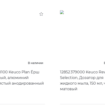
В наличии
70100 Keuco Plan Ёрш
12852 379000 Keuco Rev
ный, алюминий
Selection, Дозатор для
истый анодированный
жидкого мыла, 150 мл,
матовый