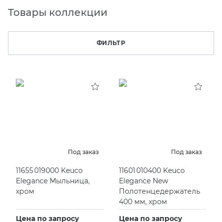
Товары коллекции
KERAMA MARAZZI
XLIGHT XTONE URBATEK
СМЕСИТЕЛИ
ФИЛЬТР
PAMESA
XXL Pamesa
УНИТАЗЫ И ПИCCУАРЫ
PERONDA
PORCELANOSA
SANT’AGOSTINO
ГРАНИТЕЯ
Под заказ
Под заказ
11655 019000 Keuco
11601 010400 Keuco
УРАЛЬСКИЙ ГРАНИТ
Elegance Мыльница,
Elegance New
хром
Полотенцедержатель
400 мм, хром
Цена по запросу
Цена по запросу