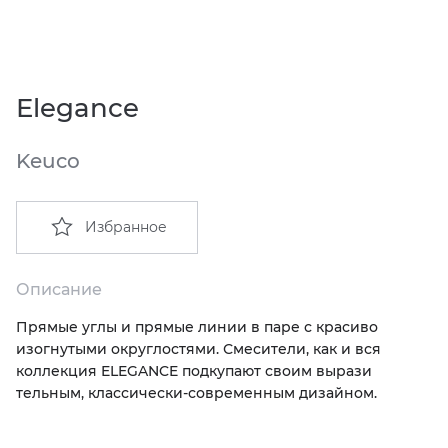
EMIL CERAMICA
ITALON
VIDREPUR
ШКАФЫ И ПЕНАЛЫ
ДУШЕВЫЕ ОГРАЖДЕНИЯ
ПРОФИЛИ И ПЛИНТУСЫ
EQUIPE
KERAMA MARAZZI
ИНСТАЛЛЯЦИИ И КЛАВИШИ СМЫВА
РЕМОНТНЫЕ СОСТАВЫ ДЛЯ БЕТОНА
Elegance
FIANDRE
LA FABBRICA AVA
ОБОГРЕВАТЕЛИ
СИСТЕМА ВЫРАВНИВАНИЯ
Keuco
FIORANESE
LAMINAM
ПЛАСТИНЫ ИЗ ИСКУССТВЕННОГО КАМНЯ
Избранное
GRESPANIA
L’ANTIC COLONIAL
ПОДДОНЫ
IDALGO
MAXFINE IRIS
ПОЛОТЕНЦЕСУШИТЕЛИ
Описание
Прямые углы и прямые линии в паре с красиво
IMOLA CERAMICA
PERONDA
РАКОВИНЫ
изогнутыми округлостями. Смесители, как и вся
коллекция ELEGANCE подкупают своим вырази
IRIS
REX XXL
САУНЫ
тельным, классически-современным дизайном.
ITALON
SAPIENSTONE
СИСТЕМЫ СЛИВА