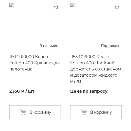
KERAMA MARAZZI
XLIGHT XTONE URBATEK
СМЕСИТЕЛИ
PAMESA
XXL Pamesa
УНИТАЗЫ И ПИCCУАРЫ
PERONDA
В наличии
Под заказ
11514 010000 Keuco
11553 019000 Keuco
PORCELANOSA
Edition 400 Крючок для
Edition 400 Двойной
полотенца
держатель со стаканом
SANT’AGOSTINO
и дозатором жидкого
мыла
ГРАНИТЕЯ
2 350 ₽ / шт
Цена по запросу
УРАЛЬСКИЙ ГРАНИТ
В корзину
В корзину