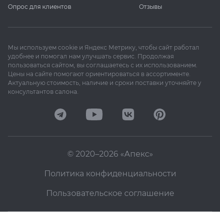
Опрос для клиентов
Отзывы
Мы используем cookie и Яндекс Метрику, чтобы сайт работал
удобнее и помогал нам улучшать сервис. Продолжая
пользоваться сайтом, вы соглашаетесь с их использованием.
Цены на сайте помогают ориентироваться в ассортименте.
Актуальную стоимость, наличие и сроки поставки уточняйте у
консультантов салона.
© 2020–2026 «Апекс»
Политика конфиденциальности
Пользовательское соглашение