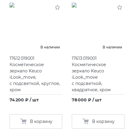
KERAMA MARAZZI
XLIGHT XTONE URBATEK
СМЕСИТЕЛИ
PAMESA
XXL Pamesa
УНИТАЗЫ И ПИCCУАРЫ
PERONDA
В наличии
В наличии
17612 019001
17613 019001
PORCELANOSA
Косметическое
Косметическое
зеркало Keuco
зеркало Keuco
SANT’AGOSTINO
iLook_move,
iLook_move
с подсветкой, круглое,
с подсветкой,
хром
квадратное, хром
ГРАНИТЕЯ
74 200 ₽ / шт
78 000 ₽ / шт
УРАЛЬСКИЙ ГРАНИТ
В корзину
В корзину