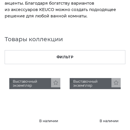
акценты. Благодаря богатству вариантов
из аксессуаров KEUCO можно создать подходящее
KERAMA MARAZZI
XLIGHT XTONE URBATEK
СМЕСИТЕЛИ
решение для любой ванной комнаты.
PAMESA
XXL Pamesa
УНИТАЗЫ И ПИCCУАРЫ
Товары коллекции
PERONDA
ФИЛЬТР
PORCELANOSA
SANT’AGOSTINO
Выставочный
Выставочный
экземпляр
экземпляр
ГРАНИТЕЯ
УРАЛЬСКИЙ ГРАНИТ
В наличии
В наличии