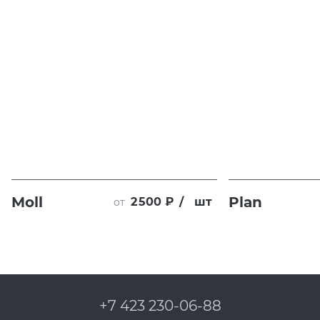
Moll
Plan
2 500 ₽
/
шт
от
+7 423 230-06-88