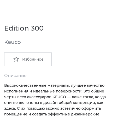
EMIL CERAMICA
ITALON
VIDREPUR
ШКАФЫ И ПЕНАЛЫ
ДУШЕВЫЕ ОГРАЖДЕНИЯ
ПРОФИЛИ И ПЛИНТУСЫ
EQUIPE
KERAMA MARAZZI
ИНСТАЛЛЯЦИИ И КЛАВИШИ СМЫВА
РЕМОНТНЫЕ СОСТАВЫ ДЛЯ БЕТОНА
Edition 300
FIANDRE
LA FABBRICA AVA
ОБОГРЕВАТЕЛИ
СИСТЕМА ВЫРАВНИВАНИЯ
Keuco
FIORANESE
LAMINAM
ПЛАСТИНЫ ИЗ ИСКУССТВЕННОГО КАМНЯ
Избранное
GRESPANIA
L’ANTIC COLONIAL
ПОДДОНЫ
IDALGO
MAXFINE IRIS
ПОЛОТЕНЦЕСУШИТЕЛИ
Описание
Высококачественные материалы, лучшее качество
IMOLA CERAMICA
PERONDA
РАКОВИНЫ
исполнения и идеальные поверхности: Это общие
черты всех аксессуаров KEUCO — даже тогда, когда
IRIS
REX XXL
САУНЫ
они не включены в дизайн общей концепции, как
здесь. С их помощью можно эстетично оформить
помещение и создать эффектные дизайнерские
ITALON
SAPIENSTONE
СИСТЕМЫ СЛИВА