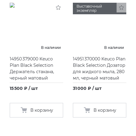
Выставочный
экземпляр
KERAMA MARAZZI
XLIGHT XTONE URBATEK
СМЕСИТЕЛИ
PAMESA
XXL Pamesa
УНИТАЗЫ И ПИCCУАРЫ
PERONDA
В наличии
В наличии
14950 379000 Keuco
14951 370000 Keuco Plan
PORCELANOSA
Plan Black Selection
Black Selection Дозатор
Держатель стакана,
для жидкого мыла, 280
SANT’AGOSTINO
черный матовый
мл, черный матовый
15 500 ₽ / шт
31 000 ₽ / шт
ГРАНИТЕЯ
УРАЛЬСКИЙ ГРАНИТ
В корзину
В корзину