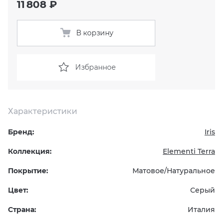
11 808 ₽
KERAMA MARAZZI
XLIGHT XTONE URBATEK
СМЕСИТЕЛИ
В корзину
PAMESA
XXL Pamesa
УНИТАЗЫ И ПИCCУАРЫ
Избранное
PERONDA
PORCELANOSA
Характеристики
SANT’AGOSTINO
Бренд:
Iris
ГРАНИТЕЯ
Коллекция:
Elementi Terra
Покрытие:
Матовое/Натуральное
УРАЛЬСКИЙ ГРАНИТ
Цвет:
Серый
Страна:
Италия