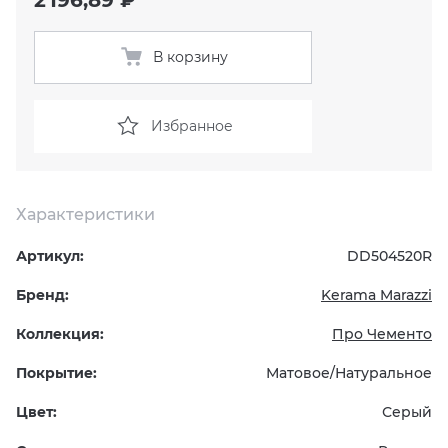
KERAMA MARAZZI
XLIGHT XTONE URBATEK
СМЕСИТЕЛИ
В корзину
PAMESA
XXL Pamesa
УНИТАЗЫ И ПИCCУАРЫ
Избранное
PERONDA
PORCELANOSA
Характеристики
SANT’AGOSTINO
Артикул:
DD504520R
Бренд:
Kerama Marazzi
ГРАНИТЕЯ
Коллекция:
Про Чементо
УРАЛЬСКИЙ ГРАНИТ
Покрытие:
Матовое/Натуральное
Цвет:
Серый