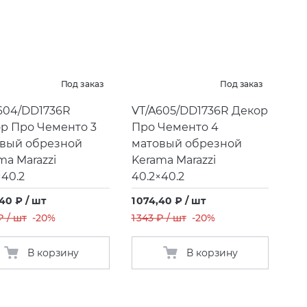
Под заказ
Под заказ
604/DD1736R
VT/A605/DD1736R Декор
р Про Чементо 3
Про Чементо 4
вый обрезной
матовый обрезной
ma Marazzi
Kerama Marazzi
×40.2
40.2×40.2
,40 ₽ / шт
1 074,40 ₽ / шт
₽ / шт
-20%
1 343 ₽ / шт
-20%
В корзину
В корзину