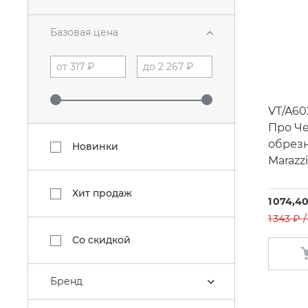
Базовая цена
VT/A60
Про Че
обрез
Новинки
Marazzi
Хит продаж
1 074,40
1 343 ₽ 
Со скидкой
Бренд