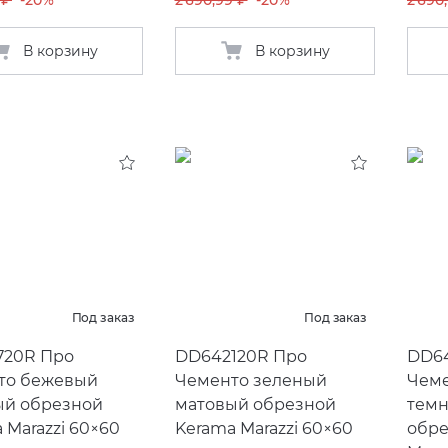
 ₽
-20%
2 690,99 ₽
-20%
2 690
В корзину
В корзину
Под заказ
Под заказ
720R Про
DD642120R Про
DD64
то бежевый
Чементо зеленый
Чеме
ый обрезной
матовый обрезной
тем
 Marazzi 60×60
Kerama Marazzi 60×60
обре