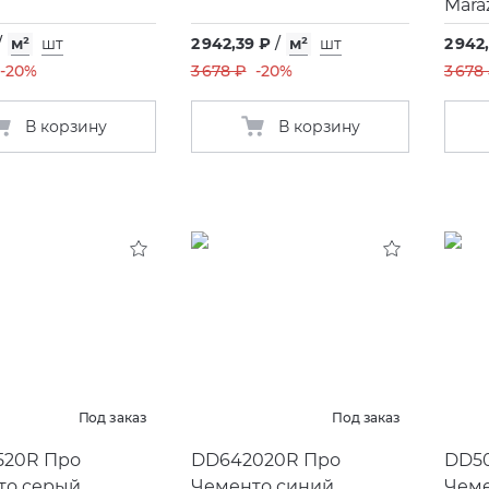
Mara
/
м²
шт
2 942,39 ₽
/
м²
шт
2 942
-20%
3 678 ₽
-20%
3 678
В корзину
В корзину
Под заказ
Под заказ
520R Про
DD642020R Про
DD50
то серый
Чементо синий
Чеме