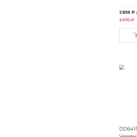
2 856 ₽
3 570 ₽
DD641
Чемен