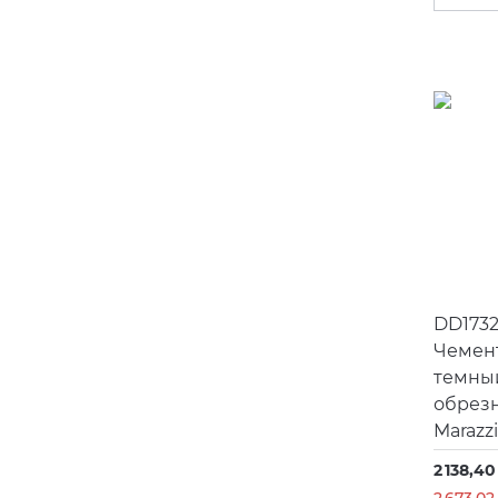
DD173
Чемен
темны
обрез
Marazzi
2 138,40