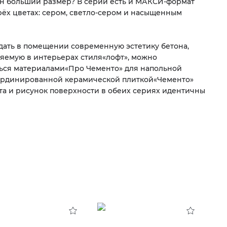
жен больший размер? В серии есть и МАКСИ-формат
 трёх цветах: сером, светло-сером и насыщенным
дать в помещении современную эстетику бетона,
яемую в интерьерах стиля
«
лофт», можно
ься материалами
«
Про Чементо» для напольной
ординированной керамической плиткой
«
Чементо»
ета и рисунок поверхности в обеих сериях идентичны