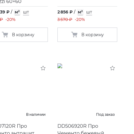
zzi 60×60
,39 ₽
/
м²
шт
2 856 ₽
/
м²
шт
 ₽
-20%
3 570 ₽
-20%
В корзину
В корзину
В наличии
Под заказ
7120R Про
DD506920R Про
нто антрацит
Чементо бежевый