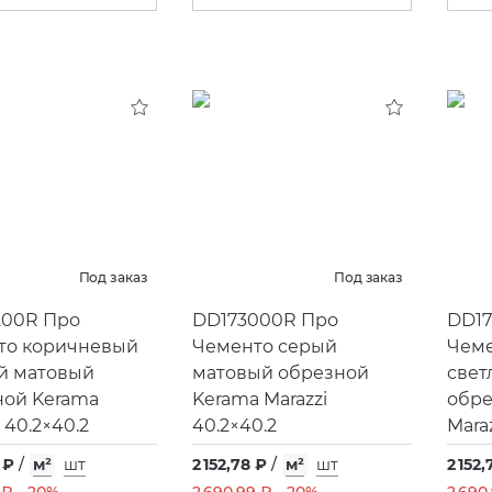
Под заказ
Под заказ
200R Про
DD173000R Про
DD17
то коричневый
Чементо серый
Чеме
й матовый
матовый обрезной
свет
ной Kerama
Kerama Marazzi
обре
 40.2×40.2
40.2×40.2
Maraz
 ₽
/
м²
шт
2 152,78 ₽
/
м²
шт
2 152,