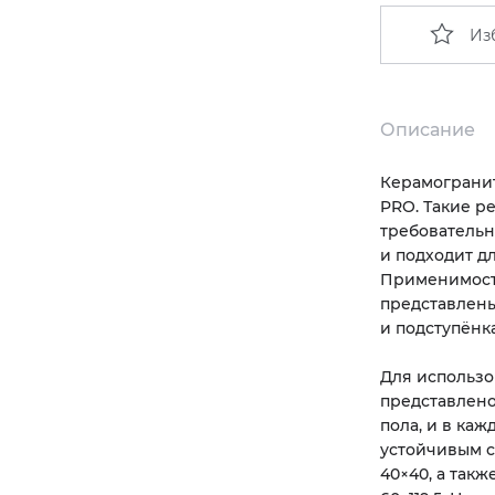
Из
Описание
Керамограни
PRO. Такие р
требовательн
и подходит д
Применимос
представлены
и подступёнк
Для использо
представлено
пола, и в ка
устойчивым с
40×40, а так