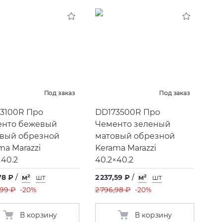
Под заказ
Под заказ
3100R Про
DD173500R Про
енто бежевый
Чементо зеленый
вый обрезной
матовый обрезной
ma Marazzi
Kerama Marazzi
×40.2
40.2×40.2
78 ₽
/
м²
шт
2 237,59 ₽
/
м²
шт
,99 ₽
-20%
2 796,98 ₽
-20%
В корзину
В корзину