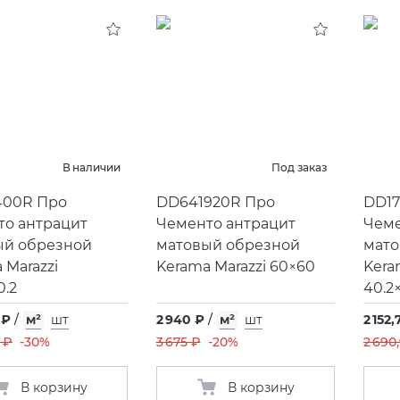
В наличии
Под заказ
400R Про
DD641920R Про
DD17
то антрацит
Чементо антрацит
Чем
ый обрезной
матовый обрезной
мато
 Marazzi
Kerama Marazzi 60×60
Kera
0.2
40.2
 ₽
/
м²
шт
2 940 ₽
/
м²
шт
2 152,
 ₽
-30%
3 675 ₽
-20%
2 690
В корзину
В корзину