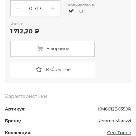
Количество в:
м²
шт
KERAMA MARAZZI
XLIGHT XTONE URBATEK
СМЕСИТЕЛИ
Итого:
PAMESA
XXL Pamesa
УНИТАЗЫ И ПИCCУАРЫ
1 712,20 ₽
PERONDA
В корзину
PORCELANOSA
Избранное
SANT’AGOSTINO
ГРАНИТЕЯ
Характеристики
УРАЛЬСКИЙ ГРАНИТ
Артикул:
KM6012B0350R
Бренд:
Kerama Marazzi
Коллекция:
Сен-Тропе