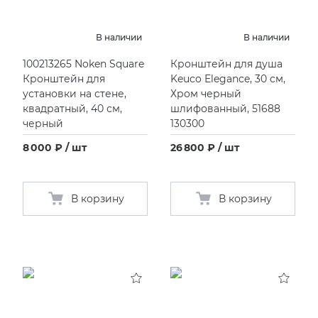
KERAMA MARAZZI
XLIGHT XTONE URBATEK
В наличии
В наличии
100213265 Noken Square
Кронштейн для душа
PAMESA
XXL Pamesa
Кронштейн для
Keuco Elegance, 30 cм,
установки на стене,
Хром черный
PERONDA
квадратный, 40 см,
шлифованный, 51688
черный
130300
PORCELANOSA
8 000 ₽ / шт
26 800 ₽ / шт
SANT’AGOSTINO
В корзину
В корзину
ГРАНИТЕЯ
УРАЛЬСКИЙ ГРАНИТ