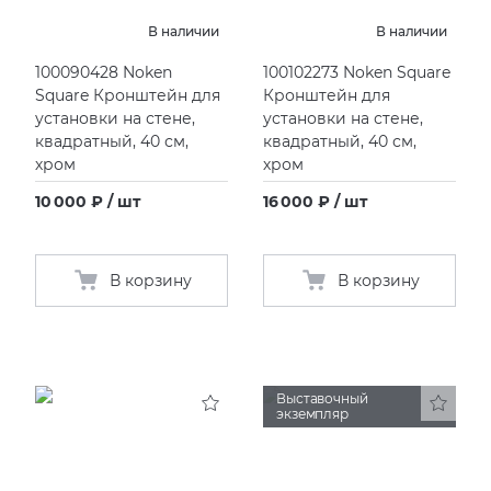
EMIL CERAMICA
ITALON
VIDREPUR
ШКАФЫ И ПЕНАЛЫ
Инсталяции для раковины
Раковины под столешницу
Смесители кухонные
Унитазы подвесные
ПРОФИЛИ И ПЛИНТУСЫ
В наличии
В наличии
100090428 Noken
100102273 Noken Square
EQUIPE
KERAMA MARAZZI
Инсталяции для унитаза
Раковины полуутопленные
Унитазы приставные
РЕМОНТНЫЕ СОСТАВЫ ДЛЯ БЕТОНА
Square Кронштейн для
Кронштейн для
установки на стене,
установки на стене,
FIANDRE
LA FABBRICA AVA
Инсталяции для унитазов-биде
СИСТЕМА ВЫРАВНИВАНИЯ
квадратный, 40 см,
квадратный, 40 см,
хром
хром
FIORANESE
LAMINAM
Клавиши смыва
10 000 ₽ / шт
16 000 ₽ / шт
GRESPANIA
L’ANTIC COLONIAL
В корзину
В корзину
IDALGO
MAXFINE IRIS
IMOLA CERAMICA
PERONDA
Выставочный
экземпляр
IRIS
REX XXL
ITALON
SAPIENSTONE