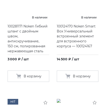
KERAMA MARAZZI
XLIGHT XTONE URBATEK
В наличии
В наличии
PAMESA
XXL Pamesa
100281171 Noken Гибкий
100124170 Noken Smart
шланг с двойным
Boх Универсальный
PERONDA
швом,
встроенный элемент
антискручивание,
для встроенного
150 см, полированная
корпуса — 100124167
PORCELANOSA
нержавеющая сталь
3 000 ₽ / шт
14 500 ₽ / шт
SANT’AGOSTINO
ГРАНИТЕЯ
В корзину
В корзину
УРАЛЬСКИЙ ГРАНИТ
HIT