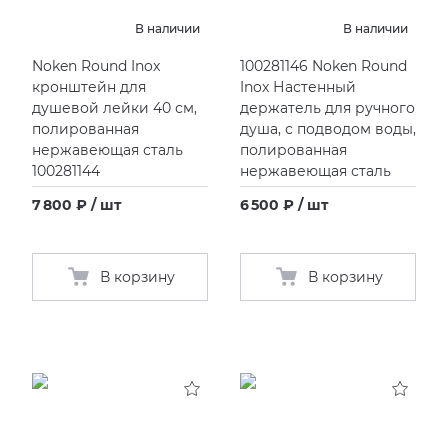
EMIL CERAMICA
ITALON
VIDREPUR
ШКАФЫ И ПЕНАЛЫ
Инсталяции для раковины
Раковины под столешницу
Смесители кухонные
Унитазы подвесные
ПРОФИЛИ И ПЛИНТУСЫ
В наличии
В наличии
Noken Round Inox
100281146 Noken Round
EQUIPE
KERAMA MARAZZI
Инсталяции для унитаза
Раковины полуутопленные
Унитазы приставные
РЕМОНТНЫЕ СОСТАВЫ ДЛЯ БЕТОНА
кронштейн для
Inox Настенный
душевой лейки 40 см,
держатель для ручного
FIANDRE
LA FABBRICA AVA
Инсталяции для унитазов-биде
СИСТЕМА ВЫРАВНИВАНИЯ
полированная
душа, с подводом воды,
нержавеющая сталь
полированная
100281144
нержавеющая сталь
FIORANESE
LAMINAM
Клавиши смыва
7 800 ₽ / шт
6 500 ₽ / шт
GRESPANIA
L’ANTIC COLONIAL
В корзину
В корзину
IDALGO
MAXFINE IRIS
IMOLA CERAMICA
PERONDA
IRIS
REX XXL
ITALON
SAPIENSTONE