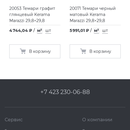
20053 Темари графит
20071 Темари черный
глянцевый Kerama
матовый Kerama
Marazzi 29,8×29,8
Marazzi 29,8×29,8
4 744,04 ₽
/
м²
шт
5 991,01 ₽
/
м²
шт
В корзину
В корзину
+7 423 230-06-88
Сервис
О компании