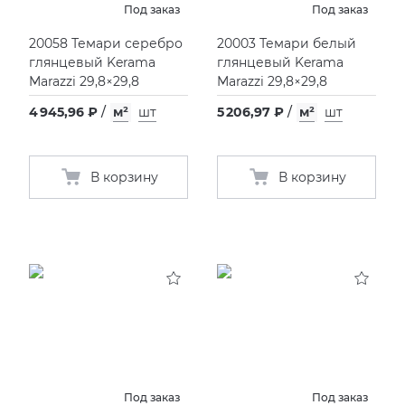
Под заказ
Под заказ
XLIGHT XTONE URBATEK
СМЕСИТЕЛИ
20058 Темари серебро
20003 Темари белый
глянцевый Kerama
глянцевый Kerama
Marazzi 29,8×29,8
Marazzi 29,8×29,8
XXL Pamesa
УНИТАЗЫ И ПИCCУАРЫ
4 945,96 ₽
/
м²
шт
5 206,97 ₽
/
м²
шт
В корзину
В корзину
Под заказ
Под заказ