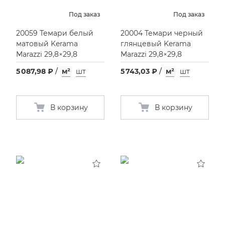
ITALON
VIDREPUR
ШКАФЫ И ПЕНАЛЫ
ДУШЕВЫЕ ОГРАЖДЕНИЯ
ПРОФИЛИ И ПЛИНТУСЫ
Под заказ
Под заказ
20059 Темари белый
20004 Темари черный
KERAMA MARAZZI
ИНСТАЛЛЯЦИИ И КЛАВИШИ СМЫВА
РЕМОНТНЫЕ СОСТАВЫ ДЛЯ БЕТОНА
матовый Kerama
глянцевый Kerama
Marazzi 29,8×29,8
Marazzi 29,8×29,8
LA FABBRICA AVA
ОБОГРЕВАТЕЛИ
СИСТЕМА ВЫРАВНИВАНИЯ
5 087,98 ₽
/
м²
шт
5 743,03 ₽
/
м²
шт
LAMINAM
ПЛАСТИНЫ ИЗ ИСКУССТВЕННОГО КАМНЯ
В корзину
В корзину
L’ANTIC COLONIAL
ПОДДОНЫ
MAXFINE IRIS
ПОЛОТЕНЦЕСУШИТЕЛИ
PERONDA
РАКОВИНЫ
REX XXL
САУНЫ
SAPIENSTONE
СИСТЕМЫ СЛИВА