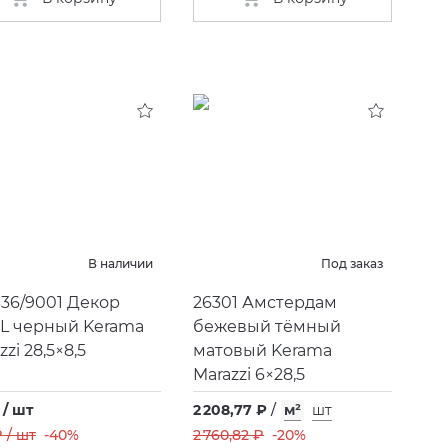
В наличии
Под заказ
36/9001 Декор
26301 Амстердам
IL черный Kerama
бежевый тёмный
zzi 28,5×8,5
матовый Kerama
Marazzi 6×28,5
 / шт
2 208,77 ₽
/
м²
шт
 / шт
-40%
2 760,82 ₽
-20%