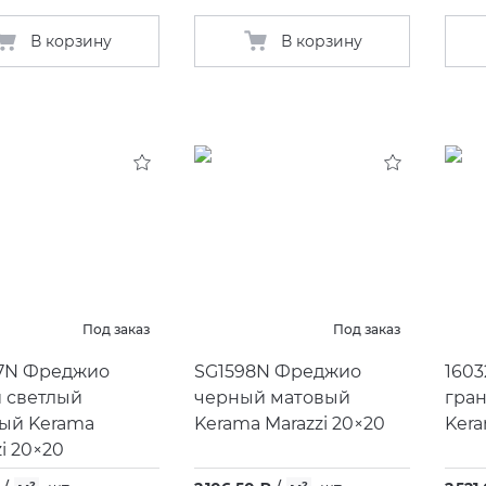
В корзину
В корзину
Под заказ
Под заказ
7N Фреджио
SG1598N Фреджио
1603
 светлый
черный матовый
гра
ый Kerama
Kerama Marazzi 20×20
Kera
i 20×20