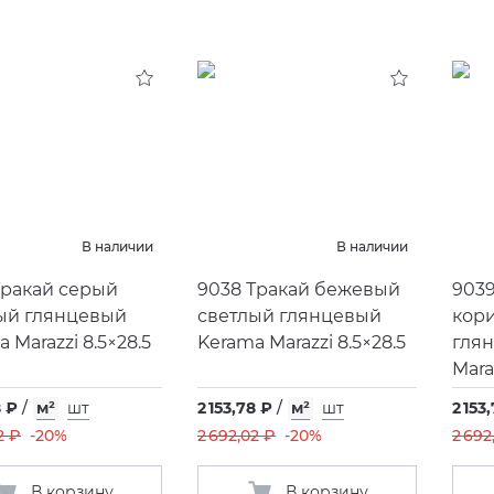
В наличии
В наличии
Тракай серый
9038 Тракай бежевый
9039
ый глянцевый
светлый глянцевый
кор
 Marazzi 8.5×28.5
Kerama Marazzi 8.5×28.5
гля
Mara
8 ₽
/
м²
шт
2 153,78 ₽
/
м²
шт
2 153
2 ₽
-20%
2 692,02 ₽
-20%
2 692
В корзину
В корзину