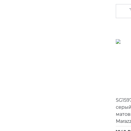
SG159
серый
матов
Marazz