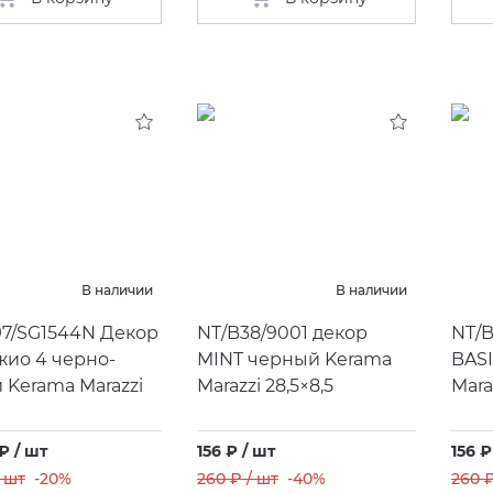
В наличии
В наличии
97/SG1544N Декор
NT/B38/9001 декор
NT/B
ио 4 черно-
MINT черный Kerama
BAS
 Kerama Marazzi
Marazzi 28,5×8,5
Mara
₽ / шт
156 ₽ / шт
156 ₽
/ шт
-20%
260 ₽ / шт
-40%
260 ₽