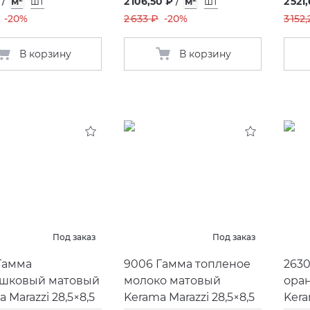
/
м²
шт
2 106,50 ₽
/
м²
шт
2 521
-20%
2 633 ₽
-20%
3 152
В корзину
В корзину
Под заказ
Под заказ
Гамма
9006 Гамма топленое
263
шковый матовый
молоко матовый
ора
 Marazzi 28,5×8,5
Kerama Marazzi 28,5×8,5
Kera