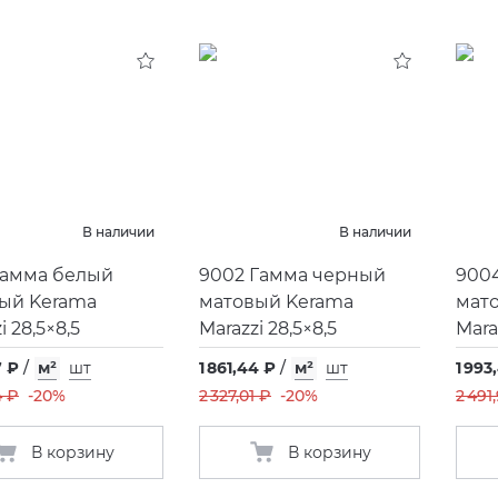
В наличии
В наличии
Гамма белый
9002 Гамма черный
900
ый Kerama
матовый Kerama
мат
i 28,5×8,5
Marazzi 28,5×8,5
Mara
7 ₽
/
м²
шт
1 861,44 ₽
/
м²
шт
1 993
4 ₽
-20%
2 327,01 ₽
-20%
2 491
В корзину
В корзину