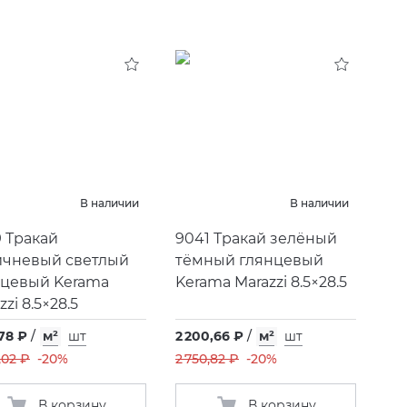
В наличии
В наличии
 Тракай
9041 Тракай зелёный
ичневый светлый
тёмный глянцевый
нцевый Kerama
Kerama Marazzi 8.5×28.5
zzi 8.5×28.5
,78 ₽
/
м²
шт
2 200,66 ₽
/
м²
шт
,02 ₽
-20%
2 750,82 ₽
-20%
В корзину
В корзину