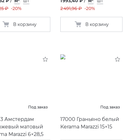
,62 ₽
/
м²
шт
1 993,40 ₽
/
м²
шт
,25 ₽
-20%
2 491,96 ₽
-20%
В корзину
В корзину
Под заказ
Под заказ
03 Амстердам
17000 Граньяно белый
нжевый матовый
Kerama Marazzi 15×15
ma Marazzi 6×28,5