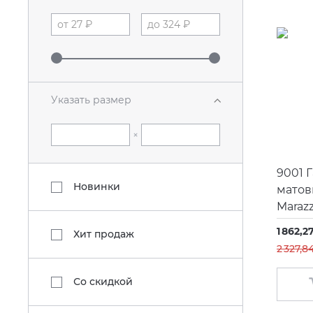
Указать размер
×
9001 
Новинки
матов
Marazz
1 862,2
Хит продаж
2 327,8
Со скидкой