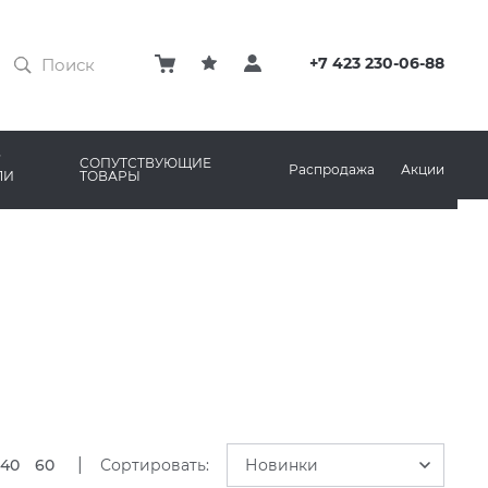
ЗАТИРКИ
КЛЕЙ
+7 423 230-06-88
ПРОФИЛИ И ПЛИНТУСЫ
ARO
РЕМОНТНЫЕ СОСТАВЫ ДЛЯ БЕТОНА
СОПУТСТВУЮЩИЕ
Распродажа
Акции
ЛИ
ТОВАРЫ
РЫ
AMA MARAZZI
СИСТЕМА ВЫРАВНИВАНИЯ
|
40
60
Сортировать:
Новинки