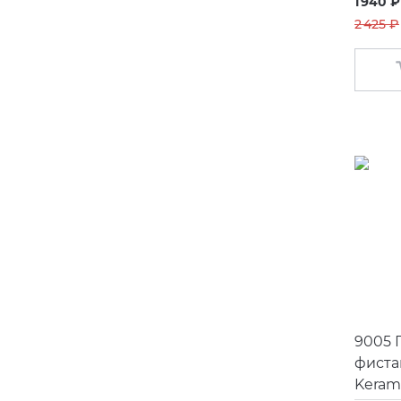
1 940 ₽
2 425 ₽
9005 
фиста
Kerama