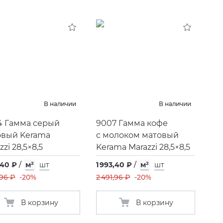
В наличии
В наличии
4 Гамма серый
9007 Гамма кофе
овый Kerama
с молоком матовый
zzi 28,5×8,5
Kerama Marazzi 28,5×8,5
,40 ₽
/
м²
шт
1 993,40 ₽
/
м²
шт
,96 ₽
-20%
2 491,96 ₽
-20%
В корзину
В корзину