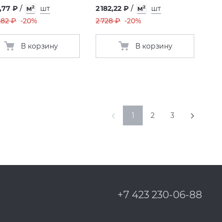
,77 ₽
/
м²
шт
2 182,22 ₽
/
м²
шт
,82 ₽
-20%
2 728 ₽
-20%
В корзину
В корзину
1
2
3
+7 423 230-06-88