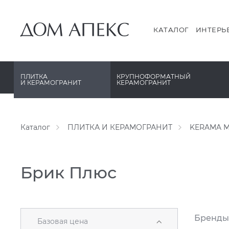
PERONDA
PERONDA
PORCELANOSA
REX XXL
КАТАЛОГ
ИНТЕРЬ
SANT’AGOSTINO
SAPIENSTONE
ГРАНИТЕЯ
XLIGHT XTONE URBATEK
ПЛИТКА
КРУПНОФОРМАТНЫЙ
И КЕРАМОГРАНИТ
КЕРАМОГРАНИТ
УРАЛЬСКИЙ ГРАНИТ
XXL Pamesa
Каталог
ПЛИТКА И КЕРАМОГРАНИТ
KERAMA M
Брик Плюс
Бренды
Базовая цена