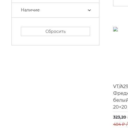
Наличие
Сбросить
VT/A2
Фредж
белый
20×20
323,20 
404 ₽ 