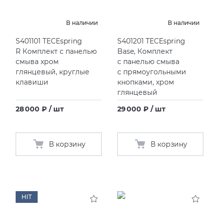
EMIL CERAMICA
ITALON
VIDREPUR
ШКАФЫ И ПЕНАЛЫ
Душевые панели
Раковины под столешницу
Смесители кухонные
Унитазы подвесные
ПРОФИЛИ И ПЛИНТУСЫ
В наличии
В наличии
EQUIPE
KERAMA MARAZZI
Душевые стойки
Раковины полуутопленные
Унитазы приставные
РЕМОНТНЫЕ СОСТАВЫ ДЛЯ БЕТОНА
S401101 TECEspring
S401201 TECEspring
R Комплект с панелью
Base, Комплект
смыва хром
с панелью смыва
FIANDRE
LA FABBRICA AVA
Душ ручной
СИСТЕМА ВЫРАВНИВАНИЯ
глянцевый, круглые
с прямоугольными
клавиши
кнопками, хром
FIORANESE
LAMINAM
Кронштейны
глянцевый
28 000 ₽ / шт
29 000 ₽ / шт
GRESPANIA
L’ANTIC COLONIAL
Смесители встраиваемые для ванны/душа
IDALGO
MAXFINE IRIS
В корзину
В корзину
IMOLA CERAMICA
PERONDA
IRIS
REX XXL
HIT
ITALON
SAPIENSTONE