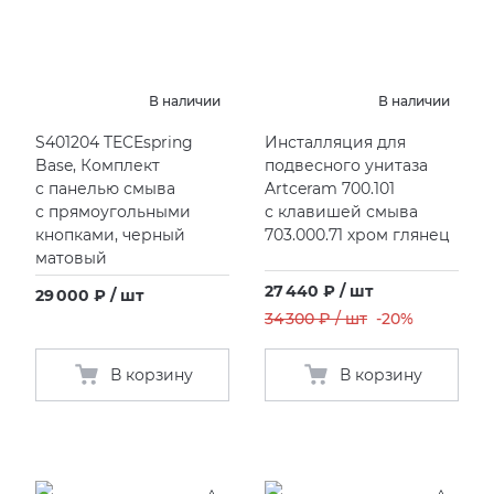
KERAMA MARAZZI
XLIGHT XTONE URBATEK
В наличии
В наличии
PAMESA
XXL Pamesa
S401204 TECEspring
Инсталляция для
PERONDA
Base, Комплект
подвесного унитаза
с панелью смыва
Artceram 700.101
с прямоугольными
с клавишей смыва
PORCELANOSA
кнопками, черный
703.000.71 хром глянец
матовый
SANT’AGOSTINO
27 440 ₽ / шт
29 000 ₽ / шт
34 300 ₽ / шт
-20%
ГРАНИТЕЯ
В корзину
В корзину
УРАЛЬСКИЙ ГРАНИТ