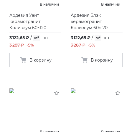
В наличии
В наличии
Фьюжн
XLIGHT XTONE URBATEK
СМЕСИТЕЛИ
Ардезия Уайт
Ардезия Блэк
керамогранит
керамогранит
Колизеум 60×120
Колизеум 60×120
XXL Pamesa
УНИТАЗЫ И ПИCCУАРЫ
3 122,65 ₽
/
м²
шт
3 122,65 ₽
/
м²
шт
3 287 ₽
-5%
3 287 ₽
-5%
В корзину
В корзину
В наличии
В наличии