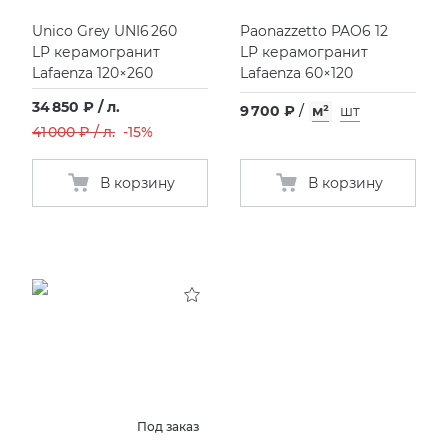
Unico Grey UNI6 260
Paonazzetto PAO6 12
Тоскана
XLIGHT XTONE URBATEK
СМЕСИТЕЛИ
LP керамогранит
LP керамогранит
Lafaenza 120×260
Lafaenza 60×120
Фьюжн
XXL Pamesa
УНИТАЗЫ И ПИCCУАРЫ
34 850 ₽ / л.
9 700 ₽
/
м²
шт
41 000 ₽ / л.
-15%
В корзину
В корзину
Под заказ