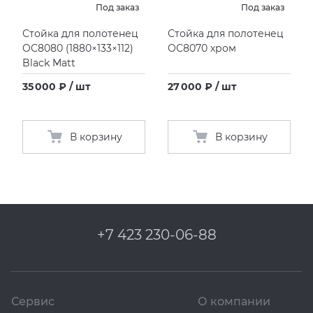
Под заказ
Под заказ
KERAMA MARAZZI
XLIGHT XTONE URBATEK
СМЕСИТЕЛИ
Стойка для полотенец
Стойка для полотенец
OC8080
(
1880×133×112)
OC8070 хром
Black Matt
PAMESA
XXL Pamesa
УНИТАЗЫ И ПИCCУАРЫ
35 000 ₽ / шт
27 000 ₽ / шт
PERONDA
В корзину
В корзину
PORCELANOSA
SANT’AGOSTINO
ГРАНИТЕЯ
+7 423 230-06-88
УРАЛЬСКИЙ ГРАНИТ
Сервис
О компании