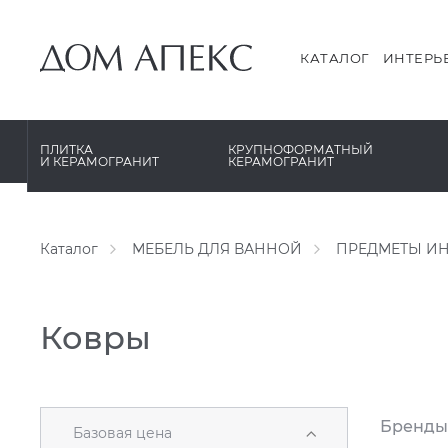
PERONDA
PERONDA
PORCELANOSA
REX XXL
КАТАЛОГ
ИНТЕРЬ
SANT’AGOSTINO
SAPIENSTONE
ГРАНИТЕЯ
XLIGHT XTONE URBATEK
ПЛИТКА
КРУПНОФОРМАТНЫЙ
И КЕРАМОГРАНИТ
КЕРАМОГРАНИТ
УРАЛЬСКИЙ ГРАНИТ
XXL Pamesa
Каталог
МЕБЕЛЬ ДЛЯ ВАННОЙ
ПРЕДМЕТЫ ИН
Ковры
Бренды
Базовая цена