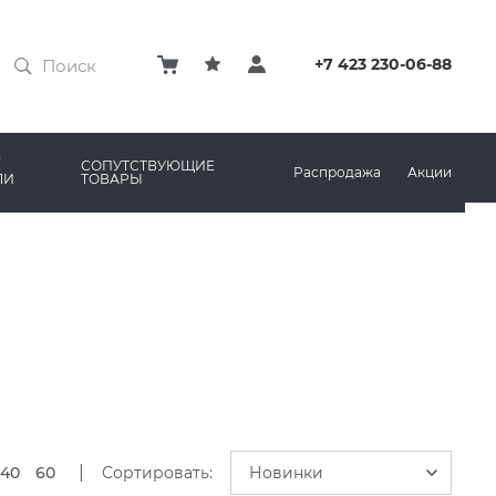
ЗАТИРКИ
КЛЕЙ
+7 423 230-06-88
ПРОФИЛИ И ПЛИНТУСЫ
ARO
РЕМОНТНЫЕ СОСТАВЫ ДЛЯ БЕТОНА
СОПУТСТВУЮЩИЕ
Распродажа
Акции
ЛИ
ТОВАРЫ
РЫ
AMA MARAZZI
СИСТЕМА ВЫРАВНИВАНИЯ
|
40
60
Сортировать:
Новинки