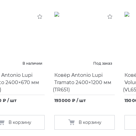
В наличии
Под заказ
 Antonio Lupi
Ковёр Antonio Lupi
Ковё
to 2400×670 мм
Tramato 2400×1200 мм
Volu
)
(
TR651)
(
VL65
0 ₽ / шт
193 000 ₽ / шт
150 0
В корзину
В корзину