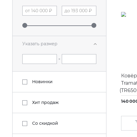
Указать размер
×
Ковёр
Новинки
Trama
(
TR650
140 00
Хит продаж
Со скидкой