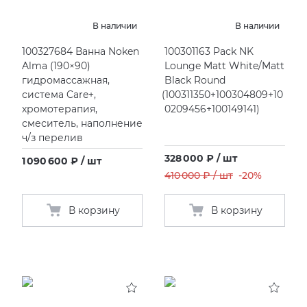
В наличии
В наличии
100327684 Ванна Noken
100301163 Pack NK
Alma
(
190×90)
Lounge Matt White/Matt
гидромассажная,
Black Round
система Care+,
(
100311350+100304809+10
хромотерапия,
0209456+100149141)
смеситель, наполнение
ч/з перелив
328 000 ₽ / шт
1 090 600 ₽ / шт
410 000 ₽ / шт
-20%
В корзину
В корзину