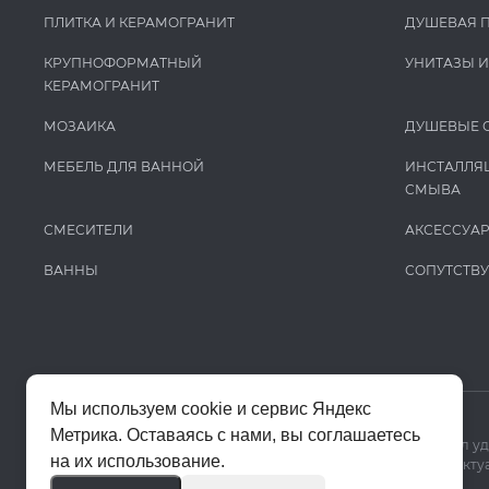
ПЛИТКА И КЕРАМОГРАНИТ
ДУШЕВАЯ 
КРУПНОФОРМАТНЫЙ
УНИТАЗЫ 
КЕРАМОГРАНИТ
МОЗАИКА
ДУШЕВЫЕ 
МЕБЕЛЬ ДЛЯ ВАННОЙ
ИНСТАЛЛЯ
СМЫВА
СМЕСИТЕЛИ
АКСЕССУА
ВАННЫ
СОПУТСТВ
Мы используем cookie и сервис Яндекс
Метрика. Оставаясь с нами, вы соглашаетесь
Мы используем cookie и Яндекс Метрику, чтобы сайт работал у
на их использование.
Цены на сайте помогают ориентироваться в ассортименте. Актуа