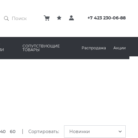
ЗАТИРКИ
КЛЕЙ
+7 423 230-06-88
ПРОФИЛИ И ПЛИНТУСЫ
ARO
РЕМОНТНЫЕ СОСТАВЫ ДЛЯ БЕТОНА
СОПУТСТВУЮЩИЕ
Распродажа
Акции
ЛИ
ТОВАРЫ
РЫ
AMA MARAZZI
СИСТЕМА ВЫРАВНИВАНИЯ
|
40
60
Сортировать:
Новинки