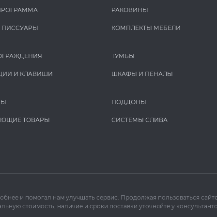
ПРОГРАММА
РАКОВИНЫ
И ПИCCУАРЫ
КОМПЛЕКТЫ МЕБЕЛИ
ОГРАЖДЕНИЯ
ТУМБЫ
ЦИИ И КЛАВИШИ
ШКАФЫ И ПЕНАЛЫ
РЫ
ПОДДОНЫ
УЮЩИЕ ТОВАРЫ
СИСТЕМЫ СЛИВА
добнее и помогал нам улучшать сервис. Продолжая пользоваться сайто
льную стоимость, наличие и сроки поставки уточняйте у консультанто