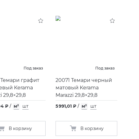
Под заказ
Под заказ
 Темари графит
20071 Темари черный
евый Kerama
матовый Kerama
i 29,8×29,8
Marazzi 29,8×29,8
04 ₽
/
м²
шт
5 991,01 ₽
/
м²
шт
В корзину
В корзину