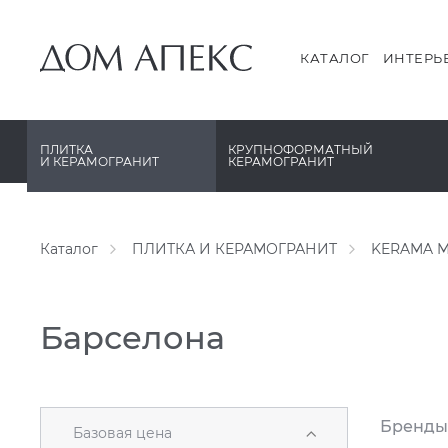
PERONDA
PERONDA
PORCELANOSA
REX XXL
КАТАЛОГ
ИНТЕРЬ
SANT’AGOSTINO
SAPIENSTONE
ГРАНИТЕЯ
XLIGHT XTONE URBATEK
ПЛИТКА
КРУПНОФОРМАТНЫЙ
И КЕРАМОГРАНИТ
КЕРАМОГРАНИТ
УРАЛЬСКИЙ ГРАНИТ
XXL Pamesa
Каталог
ПЛИТКА И КЕРАМОГРАНИТ
KERAMA M
Барселона
Бренды
Базовая цена