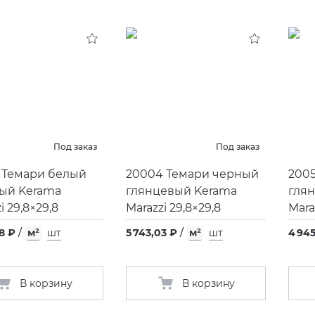
Под заказ
Под заказ
 Темари белый
20004 Темари черный
200
ый Kerama
глянцевый Kerama
гля
i 29,8×29,8
Marazzi 29,8×29,8
Mara
8 ₽
/
м²
шт
5 743,03 ₽
/
м²
шт
4 945
В корзину
В корзину