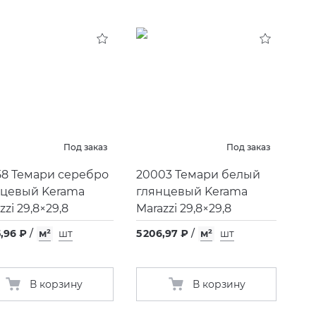
Под заказ
Под заказ
58 Темари серебро
20003 Темари белый
нцевый Kerama
глянцевый Kerama
zzi 29,8×29,8
Marazzi 29,8×29,8
,96 ₽
/
м²
шт
5 206,97 ₽
/
м²
шт
В корзину
В корзину