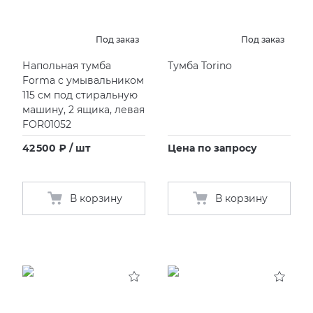
KERAMA MARAZZI
XLIGHT XTONE URBATEK
СМЕСИТЕЛИ
Под заказ
Под заказ
Напольная тумба
Тумба Torino
PAMESA
XXL Pamesa
УНИТАЗЫ И ПИCCУАРЫ
Forma c умывальником
115 см под стиральную
PERONDA
машину, 2 ящика, левая
FOR01052
PORCELANOSA
42 500 ₽ / шт
Цена по запросу
SANT’AGOSTINO
В корзину
В корзину
ГРАНИТЕЯ
УРАЛЬСКИЙ ГРАНИТ