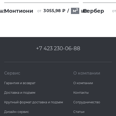
2
Монтиони
Бербер
шт
3 055,98 ₽
/
м
шт
от
о
+7 423 230-06-88
Сервис
О компании
Гарантия и возврат
О компании
Доставка и подъем
Контакты
Крупный формат доставка и подъем
Сотрудничество
Дизайн-сервис
Статьи