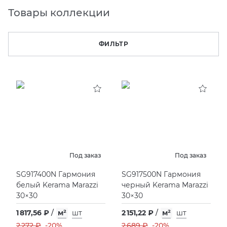
Товары коллекции
KERAMA MARAZZI
XLIGHT XTONE URBATEK
СМЕСИТЕЛИ
ФИЛЬТР
PAMESA
XXL Pamesa
УНИТАЗЫ И ПИCCУАРЫ
PERONDA
PORCELANOSA
SANT’AGOSTINO
ГРАНИТЕЯ
Под заказ
Под заказ
SG917400N Гармония
SG917500N Гармония
УРАЛЬСКИЙ ГРАНИТ
белый Kerama Marazzi
черный Kerama Marazzi
30×30
30×30
1 817,56 ₽
/
м²
шт
2 151,22 ₽
/
м²
шт
2 272 ₽
-20%
2 689 ₽
-20%