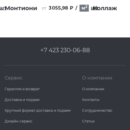
2
Монтиони
Коллаж
шт
3 055,98 ₽
/
м
шт
от
+7 423 230-06-88
Сервис
О компании
Гарантия и возврат
О компании
Доставка и подъем
Контакты
Крупный формат доставка и подъем
Сотрудничество
Дизайн-сервис
Статьи