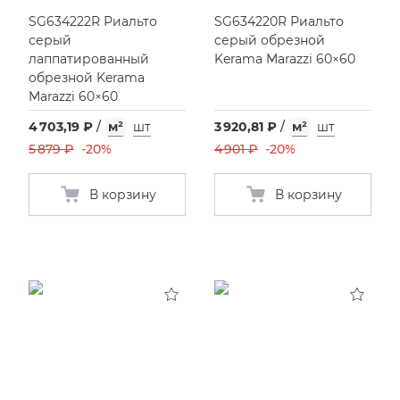
SG634222R Риальто
SG634220R Риальто
серый
серый обрезной
лаппатированный
Kerama Marazzi 60×60
обрезной Kerama
Marazzi 60×60
4 703,19 ₽
/
м²
шт
3 920,81 ₽
/
м²
шт
5 879 ₽
-20%
4 901 ₽
-20%
В корзину
В корзину