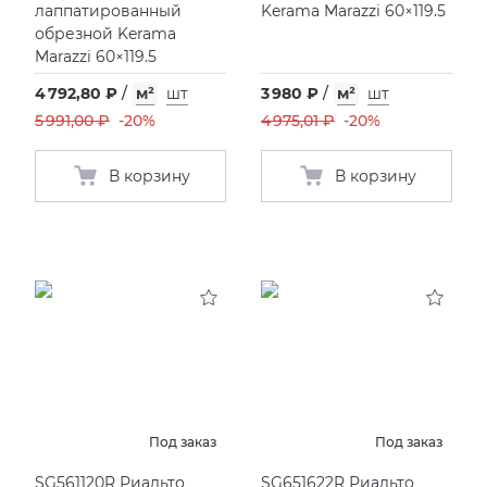
лаппатированный
Kerama Marazzi 60×119.5
обрезной Kerama
Marazzi 60×119.5
4 792,80 ₽
/
м²
шт
3 980 ₽
/
м²
шт
5 991,00 ₽
-20%
4 975,01 ₽
-20%
В корзину
В корзину
Под заказ
Под заказ
SG561120R Риальто
SG651622R Риальто