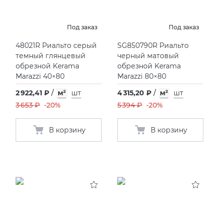
Под заказ
Под заказ
48021R Риальто серый
SG850790R Риальто
темный глянцевый
черный матовый
обрезной Kerama
обрезной Kerama
Marazzi 40×80
Marazzi 80×80
2 922,41 ₽
/
м²
шт
4 315,20 ₽
/
м²
шт
3 653 ₽
-20%
5 394 ₽
-20%
В корзину
В корзину