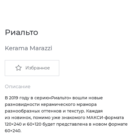
EMIL CERAMICA
ITALON
VIDREPUR
ШКАФЫ И ПЕНАЛЫ
ДУШЕВЫЕ ОГРАЖДЕНИЯ
ПРОФИЛИ И ПЛИНТУСЫ
EQUIPE
KERAMA MARAZZI
ИНСТАЛЛЯЦИИ И КЛАВИШИ СМЫВА
РЕМОНТНЫЕ СОСТАВЫ ДЛЯ БЕТОНА
Риальто
FIANDRE
LA FABBRICA AVA
ОБОГРЕВАТЕЛИ
СИСТЕМА ВЫРАВНИВАНИЯ
Kerama Marazzi
FIORANESE
LAMINAM
ПЛАСТИНЫ ИЗ ИСКУССТВЕННОГО КАМНЯ
Избранное
GRESPANIA
L’ANTIC COLONIAL
ПОДДОНЫ
IDALGO
MAXFINE IRIS
ПОЛОТЕНЦЕСУШИТЕЛИ
Описание
В 2019 году в серию
«
Риальто» вошли новые
IMOLA CERAMICA
PERONDA
РАКОВИНЫ
разновидности керамического мрамора
разнообразных оттенков и текстур. Каждая
IRIS
REX XXL
САУНЫ
из новинок, помимо уже знакомого МАКСИ-формата
120×240 и 60×120 будет представлена в новом формате
60×240.
ITALON
SAPIENSTONE
СИСТЕМЫ СЛИВА