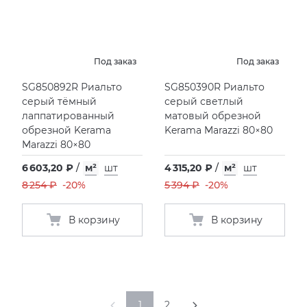
Под заказ
Под заказ
SG850892R Риальто
SG850390R Риальто
серый тёмный
серый светлый
лаппатированный
матовый обрезной
обрезной Kerama
Kerama Marazzi 80×80
Marazzi 80×80
6 603,20 ₽
/
м²
шт
4 315,20 ₽
/
м²
шт
8 254 ₽
-20%
5 394 ₽
-20%
В корзину
В корзину
1
2