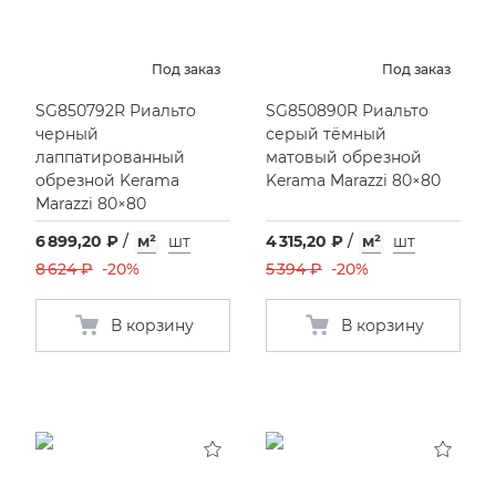
Под заказ
Под заказ
SG850792R Риальто
SG850890R Риальто
черный
серый тёмный
лаппатированный
матовый обрезной
обрезной Kerama
Kerama Marazzi 80×80
Marazzi 80×80
6 899,20 ₽
/
м²
шт
4 315,20 ₽
/
м²
шт
8 624 ₽
-20%
5 394 ₽
-20%
В корзину
В корзину