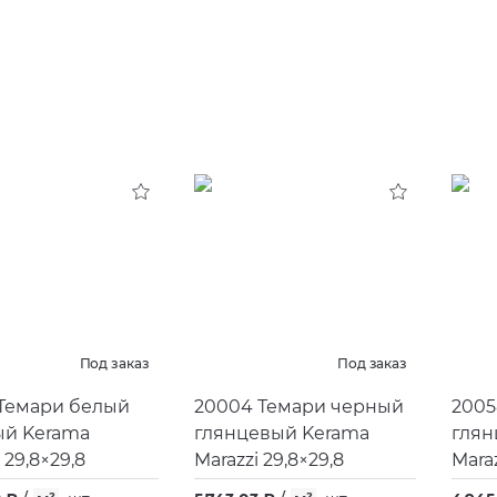
Под заказ
Под заказ
 Темари белый
20004 Темари черный
2005
ый Kerama
глянцевый Kerama
глян
 29,8×29,8
Marazzi 29,8×29,8
Maraz