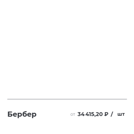
Бербер
34 415,20 ₽
/
шт
от