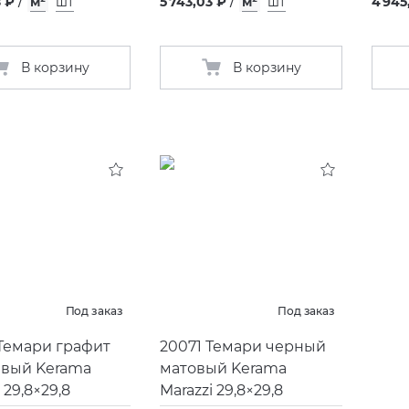
8 ₽
/
м²
шт
5 743,03 ₽
/
м²
шт
4 945
В корзину
В корзину
Под заказ
Под заказ
Темари графит
20071 Темари черный
евый Kerama
матовый Kerama
 29,8×29,8
Marazzi 29,8×29,8