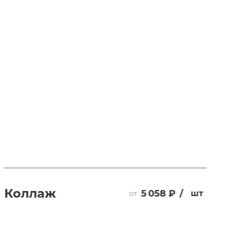
Коллаж
5 058 ₽
/
шт
от