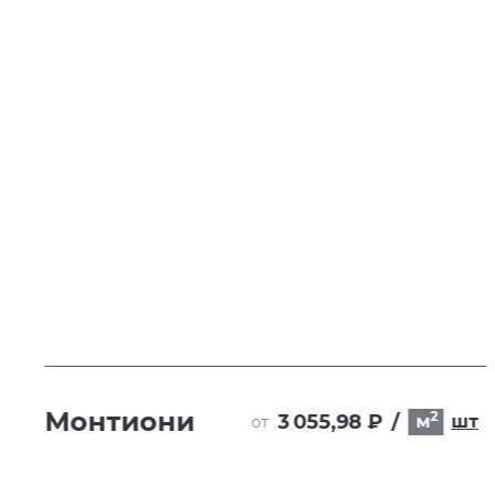
Монтиони
2
3 055,98 ₽
/
т
м
шт
от