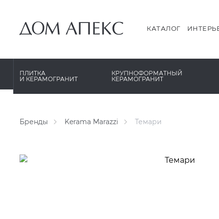
PERONDA
PERONDA
PORCELANOSA
REX XXL
КАТАЛОГ
ИНТЕРЬ
SANT’AGOSTINO
SAPIENSTONE
ГРАНИТЕЯ
XLIGHT XTONE URBATEK
ПЛИТКА
КРУПНОФОРМАТНЫЙ
И КЕРАМОГРАНИТ
КЕРАМОГРАНИТ
УРАЛЬСКИЙ ГРАНИТ
XXL Pamesa
Бренды
Kerama Marazzi
Темари