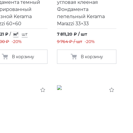
дамента темный
угловая клееная
орированный
Фондамента
зной Kerama
пепельный Kerama
zzi 60×60
Marazzi 33×33
,21 ₽
/
м²
шт
7 811,20 ₽ / шт
,00 ₽
-20%
9 764 ₽ / шт
-20%
В корзину
В корзину