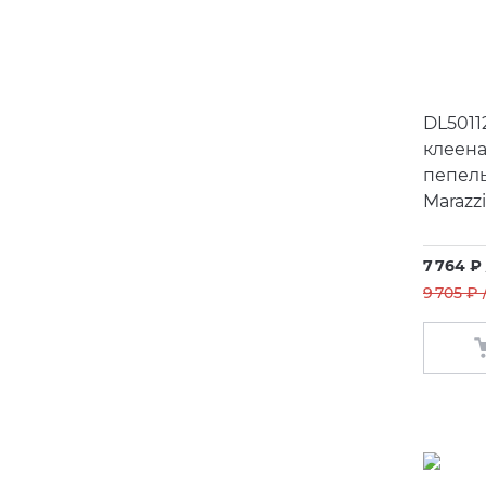
DL5011
клеен
пепел
Marazzi
7 764 ₽
9 705 ₽ 