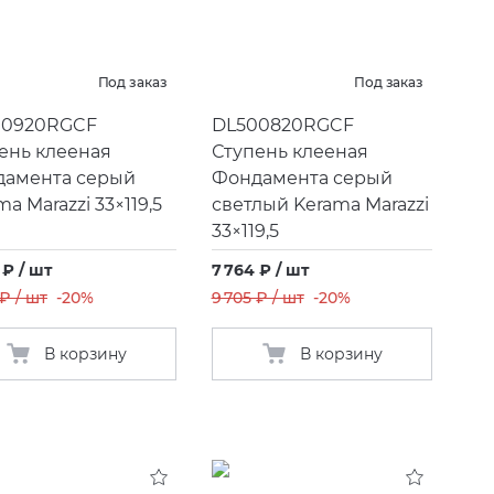
Под заказ
Под заказ
00920RGCF
DL500820RGCF
ень клееная
Ступень клееная
амента серый
Фондамента серый
a Marazzi 33×119,5
светлый Kerama Marazzi
33×119,5
 ₽ / шт
7 764 ₽ / шт
 ₽ / шт
-20%
9 705 ₽ / шт
-20%
В корзину
В корзину