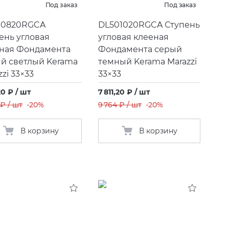
Под заказ
Под заказ
00820RGCA
DL501020RGCA Ступень
ень угловая
угловая клееная
ная Фондамента
Фондамента серый
й светлый Kerama
темный Kerama Marazzi
zzi 33×33
33×33
20 ₽ / шт
7 811,20 ₽ / шт
 ₽ / шт
-20%
9 764 ₽ / шт
-20%
В корзину
В корзину