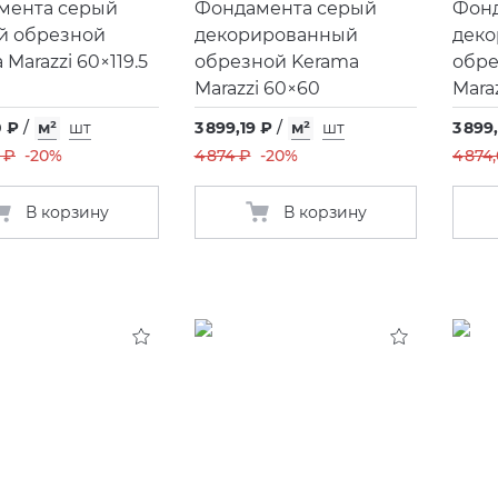
мента серый
Фондамента серый
Фон
й обрезной
декорированный
дек
 Marazzi 60×119.5
обрезной Kerama
обре
Marazzi 60×60
Mara
0 ₽
/
м²
шт
3 899,19 ₽
/
м²
шт
3 899
 ₽
-20%
4 874 ₽
-20%
4 874
В корзину
В корзину