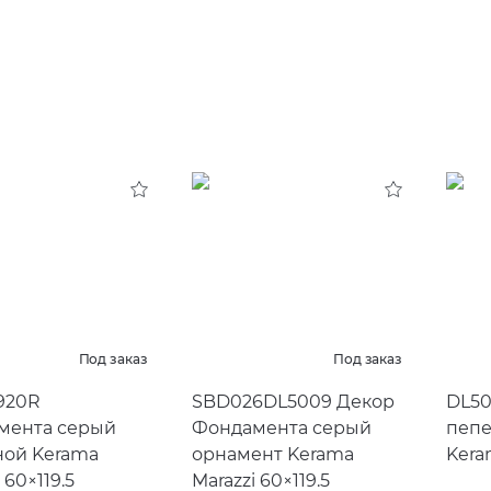
Под заказ
Под заказ
920R
SBD026DL5009 Декор
DL50
мента серый
Фондамента серый
пепе
ной Kerama
орнамент Kerama
Kera
 60×119.5
Marazzi 60×119.5