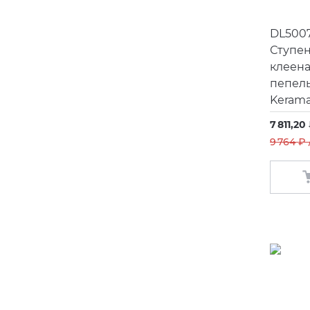
DL500
Ступен
клеен
пепел
Kerama
7 811,20
9 764 ₽ 