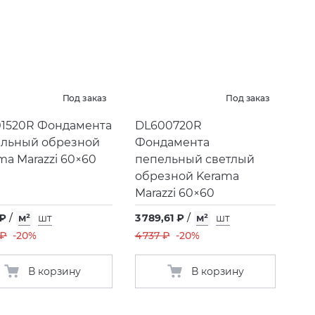
Под заказ
Под заказ
1520R Фондамента
DL600720R
льный обрезной
Фондамента
ma Marazzi 60×60
пепельный светлый
обрезной Kerama
Marazzi 60×60
 ₽
/
м²
шт
3 789,61 ₽
/
м²
шт
 ₽
-20%
4 737 ₽
-20%
В корзину
В корзину