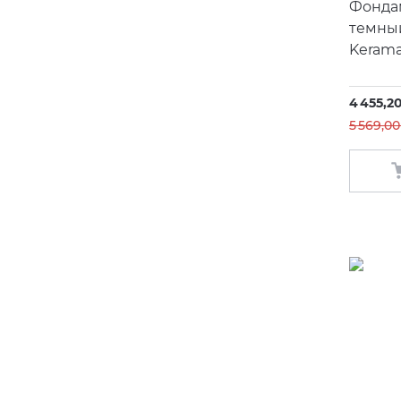
Фонда
темны
Kerama
4 455,2
5 569,00