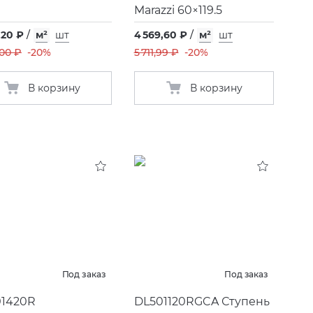
Marazzi 60×119.5
,20 ₽
/
м²
шт
4 569,60 ₽
/
м²
шт
,00 ₽
-20%
5 711,99 ₽
-20%
В корзину
В корзину
Под заказ
Под заказ
1420R
DL501120RGCA Ступень