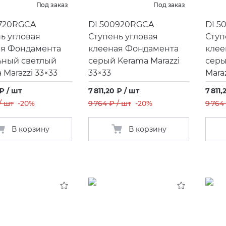
Под заказ
Под заказ
720RGCA
DL500920RGCA
DL5
ь угловая
Ступень угловая
Ступ
ая Фондамента
клееная Фондамента
клее
ьный светлый
серый Kerama Marazzi
серы
 Marazzi 33×33
33×33
Mara
 ₽ / шт
7 811,20 ₽ / шт
7 811,
/ шт
-20%
9 764 ₽ / шт
-20%
9 764
В корзину
В корзину