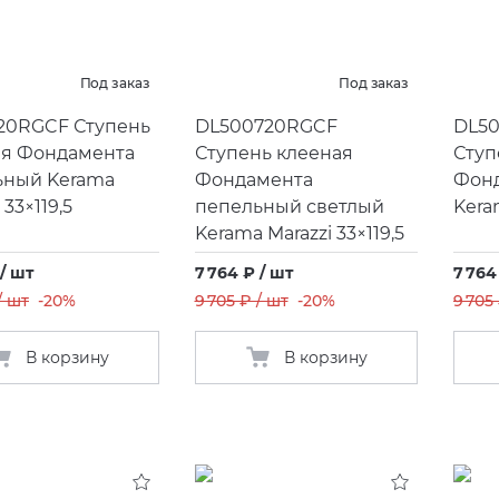
Под заказ
Под заказ
20RGCF Ступень
DL500720RGCF
DL5
ая Фондамента
Ступень клееная
Ступ
ьный Kerama
Фондамента
Фонд
 33×119,5
пепельный светлый
Keram
Kerama Marazzi 33×119,5
 / шт
7 764 ₽ / шт
7 764
/ шт
-20%
9 705 ₽ / шт
-20%
9 705
В корзину
В корзину