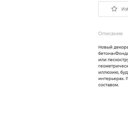
Из
Описание
Новый декора
бетона
«
Фонда
или пескостр
геометрическ
иллюзию, буд
интерьерах. 
составом.