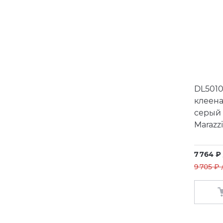
DL501
клеен
серый
Marazzi
7 764 ₽
9 705 ₽ 