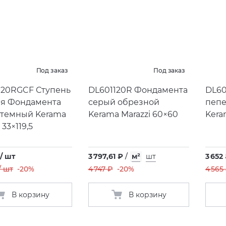
Под заказ
Под заказ
020RGCF Ступень
DL601120R Фондамента
DL60
ая Фондамента
серый обрезной
пепе
 темный Kerama
Kerama Marazzi 60×60
Kera
 33×119,5
 / шт
3 797,61 ₽
/
м²
шт
3 652
/ шт
-20%
4 747 ₽
-20%
4 565
В корзину
В корзину