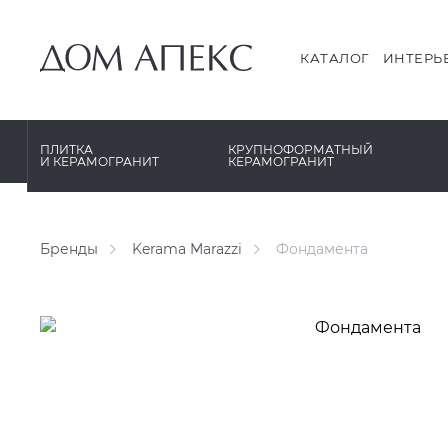
PERONDA
PERONDA
PORCELANOSA
REX XXL
КАТАЛОГ
ИНТЕРЬ
SANT’AGOSTINO
SAPIENSTONE
ГРАНИТЕЯ
XLIGHT XTONE URBATEK
ПЛИТКА
КРУПНОФОРМАТНЫЙ
И КЕРАМОГРАНИТ
КЕРАМОГРАНИТ
УРАЛЬСКИЙ ГРАНИТ
XXL Pamesa
Бренды
Kerama Marazzi
Фондамента