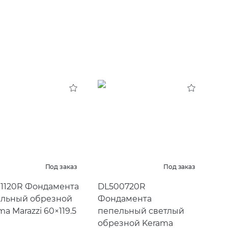
Под заказ
Под заказ
1120R Фондамента
DL500720R
льный обрезной
Фондамента
ma Marazzi 60×119.5
пепельный светлый
обрезной Kerama