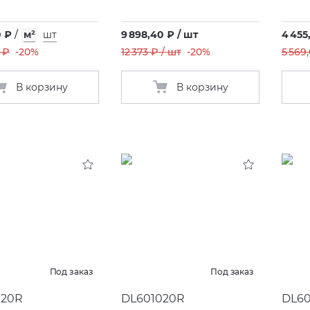
0 ₽
/
м²
шт
9 898,40 ₽ / шт
4 455
 ₽
-20%
12 373 ₽ / шт
-20%
5 569
В корзину
В корзину
Под заказ
Под заказ
020R
DL601020R
DL60