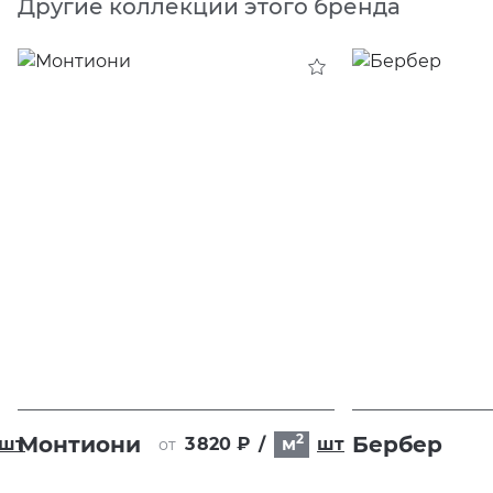
Другие коллекции этого бренда
2
Монтиони
Бербер
шт
3 820 ₽
/
м
шт
от