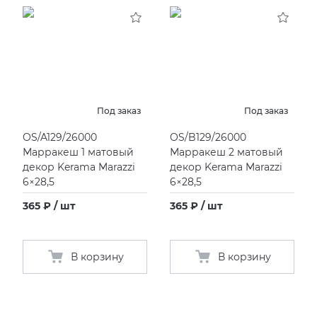
KERAMA MARAZZI
XLIGHT XTONE URBATEK
СМЕСИТЕЛИ
PAMESA
XXL Pamesa
УНИТАЗЫ И ПИCCУАРЫ
PERONDA
Под заказ
Под заказ
OS/A129/26000
OS/B129/26000
PORCELANOSA
Марракеш 1 матовый
Марракеш 2 матовый
декор Kerama Marazzi
декор Kerama Marazzi
SANT’AGOSTINO
6×28,5
6×28,5
365 ₽ / шт
365 ₽ / шт
ГРАНИТЕЯ
УРАЛЬСКИЙ ГРАНИТ
В корзину
В корзину