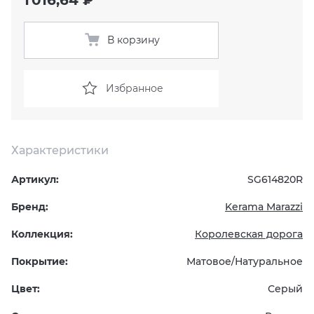
KERAMA MARAZZI
XLIGHT XTONE URBATEK
СМЕСИТЕЛИ
В корзину
PAMESA
XXL Pamesa
УНИТАЗЫ И ПИCCУАРЫ
Избранное
PERONDA
PORCELANOSA
Характеристики
SANT’AGOSTINO
Артикул:
SG614820R
Бренд:
Kerama Marazzi
ГРАНИТЕЯ
Коллекция:
Королевская дорога
УРАЛЬСКИЙ ГРАНИТ
Покрытие:
Матовое/Натуральное
Цвет:
Серый