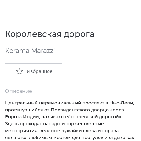
EMIL CERAMICA
ITALON
VIDREPUR
ШКАФЫ И ПЕНАЛЫ
ДУШЕВЫЕ ОГРАЖДЕНИЯ
ПРОФИЛИ И ПЛИНТУСЫ
EQUIPE
KERAMA MARAZZI
ИНСТАЛЛЯЦИИ И КЛАВИШИ СМЫВА
РЕМОНТНЫЕ СОСТАВЫ ДЛЯ БЕТОНА
Королевская дорога
FIANDRE
LA FABBRICA AVA
ОБОГРЕВАТЕЛИ
СИСТЕМА ВЫРАВНИВАНИЯ
Kerama Marazzi
FIORANESE
LAMINAM
ПЛАСТИНЫ ИЗ ИСКУССТВЕННОГО КАМНЯ
Избранное
GRESPANIA
L’ANTIC COLONIAL
ПОДДОНЫ
IDALGO
MAXFINE IRIS
ПОЛОТЕНЦЕСУШИТЕЛИ
Описание
Центральный церемониальный проспект в Нью-Дели,
IMOLA CERAMICA
PERONDA
РАКОВИНЫ
протянувшийся от Президентского дворца через
Ворота Индии, называют
«
Королевской дорогой».
IRIS
REX XXL
САУНЫ
Здесь проходят парады и торжественные
мероприятия, зеленые лужайки слева и справа
являются любимым местом для прогулок и отдыха как
ITALON
SAPIENSTONE
СИСТЕМЫ СЛИВА