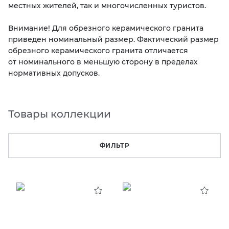
местных жителей, так и многочисленных туристов.
KERAMA MARAZZI
XLIGHT XTONE URBATEK
СМЕСИТЕЛИ
Внимание! Для обрезного керамического гранита
приведен номинальный размер. Фактический размер
PAMESA
XXL Pamesa
УНИТАЗЫ И ПИCCУАРЫ
обрезного керамического гранита отличается
от номинального в меньшую сторону в пределах
нормативных допусков.
PERONDA
PORCELANOSA
Товары коллекции
SANT’AGOSTINO
ФИЛЬТР
ГРАНИТЕЯ
УРАЛЬСКИЙ ГРАНИТ