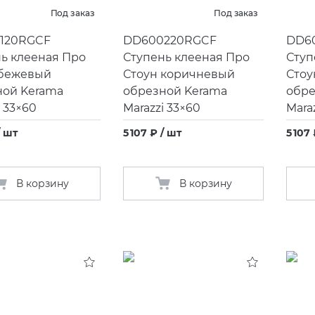
Под заказ
Под заказ
120RGCF
DD600220RGCF
DD6
ь клееная Про
Ступень клееная Про
Ступ
 бежевый
Стоун коричневый
Стоу
ной Kerama
обрезной Kerama
обре
i 33×60
Marazzi 33×60
Mara
/ шт
5 107 ₽ / шт
5 107
В корзину
В корзину