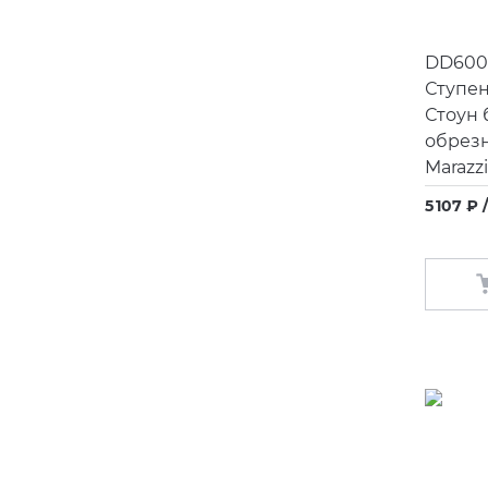
DD600
Ступен
Стоун
обрез
Marazz
5 107 ₽ 