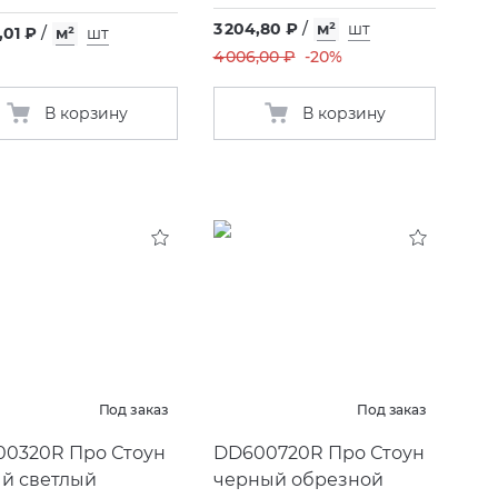
3 204,80 ₽
/
м²
шт
,01 ₽
/
м²
шт
4 006,00 ₽
-20%
В корзину
В корзину
Под заказ
Под заказ
0320R Про Стоун
DD600720R Про Стоун
й светлый
черный обрезной