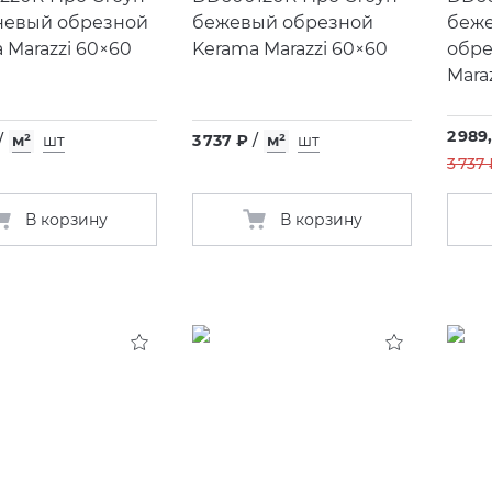
невый обрезной
бежевый обрезной
беже
 Marazzi 60×60
Kerama Marazzi 60×60
обре
Mara
2 989
/
м²
шт
3 737 ₽
/
м²
шт
3 737
В корзину
В корзину