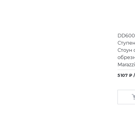
DD600
Ступен
Стоун 
обрез
Marazz
5 107 ₽ 