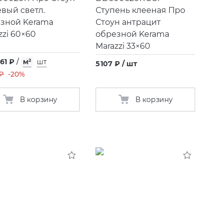
вый светл.
Ступень клееная Про
зной Kerama
Стоун антрацит
zzi 60×60
обрезной Kerama
Marazzi 33×60
,61 ₽
/
м²
шт
5 107 ₽ / шт
 ₽
-20%
В корзину
В корзину