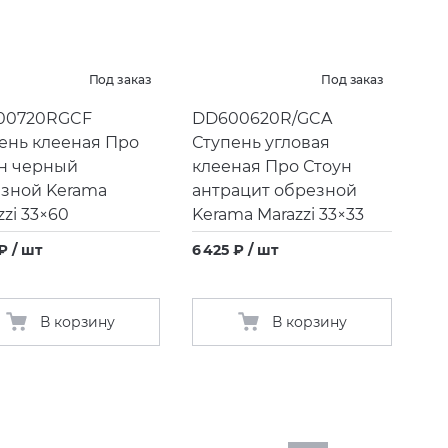
Под заказ
Под заказ
00720RGCF
DD600620R/GCA
ень клееная Про
Ступень угловая
н черный
клееная Про Стоун
зной Kerama
антрацит обрезной
zzi 33×60
Kerama Marazzi 33×33
 ₽ / шт
6 425 ₽ / шт
В корзину
В корзину