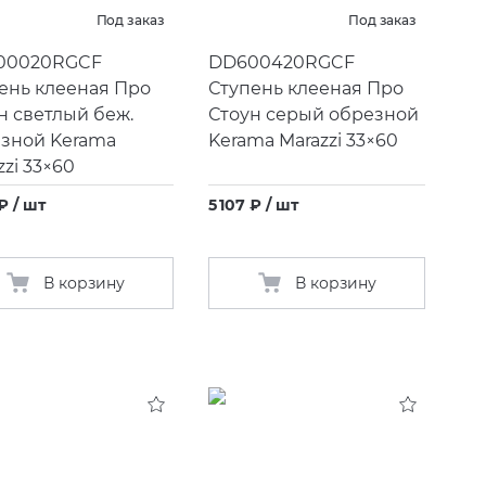
Под заказ
Под заказ
00020RGCF
DD600420RGCF
ень клееная Про
Ступень клееная Про
н светлый беж.
Стоун серый обрезной
зной Kerama
Kerama Marazzi 33×60
zzi 33×60
 ₽ / шт
5 107 ₽ / шт
В корзину
В корзину