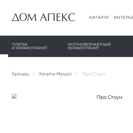
PERONDA
PERONDA
PORCELANOSA
REX XXL
КАТАЛОГ
ИНТЕРЬ
SANT’AGOSTINO
SAPIENSTONE
ГРАНИТЕЯ
XLIGHT XTONE URBATEK
ПЛИТКА
КРУПНОФОРМАТНЫЙ
И КЕРАМОГРАНИТ
КЕРАМОГРАНИТ
УРАЛЬСКИЙ ГРАНИТ
XXL Pamesa
Бренды
Kerama Marazzi
Про Стоун