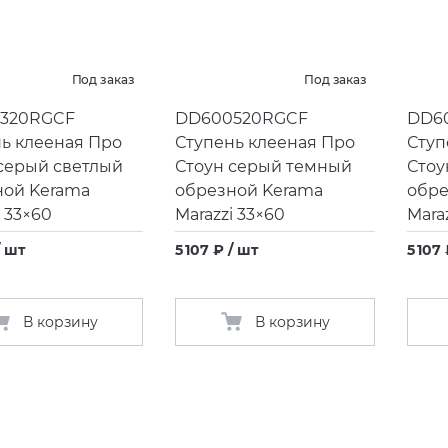
Под заказ
Под заказ
320RGCF
DD600520RGCF
DD6
ь клееная Про
Ступень клееная Про
Ступ
серый светлый
Стоун серый темный
Стоу
ной Kerama
обрезной Kerama
обре
i 33×60
Marazzi 33×60
Mara
/ шт
5 107 ₽ / шт
5 107
В корзину
В корзину