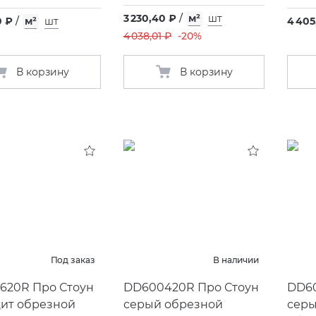
3 230,40 ₽
/
м²
шт
0 ₽
/
м²
шт
4 405
4 038,01 ₽
-20%
В корзину
В корзину
Под заказ
В наличии
620R Про Стоун
DD600420R Про Стоун
DD60
цит обрезной
серый обрезной
серы