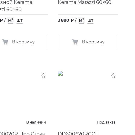
зной Kerama
Kerama Marazzi 60×60
zzi 60×60
 ₽
/
м²
шт
3 880 ₽
/
м²
шт
В корзину
В корзину
В наличии
Под заказ
0020R Про Стоун
DD600620RGCF