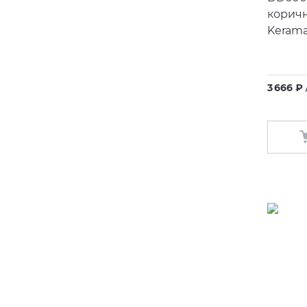
корич
Kerama
3 666 ₽