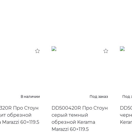
В наличии
Под заказ
Под 
320R Про Стоун
DD500420R Про Стоун
DD50
цит обрезной
серый темный
черн
 Marazzi 60×119.5
обрезной Kerama
Kera
Marazzi 60×119.5