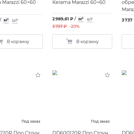
 Marazzi 60×60
Kerama Marazzi 60×60
обре
Mara
2 989,61 ₽
/
м²
шт
/
м²
шт
3 737
3 737 ₽
-20%
В корзину
В корзину
Под заказ
Под заказ
220R Про Стоун
DD600120R Про Стоун
DD60