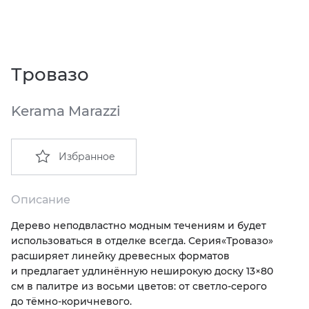
EMIL CERAMICA
ITALON
VIDREPUR
ШКАФЫ И ПЕНАЛЫ
ДУШЕВЫЕ ОГРАЖДЕНИЯ
ПРОФИЛИ И ПЛИНТУСЫ
EQUIPE
KERAMA MARAZZI
ИНСТАЛЛЯЦИИ И КЛАВИШИ СМЫВА
РЕМОНТНЫЕ СОСТАВЫ ДЛЯ БЕТОНА
Тровазо
FIANDRE
LA FABBRICA AVA
ОБОГРЕВАТЕЛИ
СИСТЕМА ВЫРАВНИВАНИЯ
Kerama Marazzi
FIORANESE
LAMINAM
ПЛАСТИНЫ ИЗ ИСКУССТВЕННОГО КАМНЯ
Избранное
GRESPANIA
L’ANTIC COLONIAL
ПОДДОНЫ
IDALGO
MAXFINE IRIS
ПОЛОТЕНЦЕСУШИТЕЛИ
Описание
Дерево неподвластно модным течениям и будет
IMOLA CERAMICA
PERONDA
РАКОВИНЫ
использоваться в отделке всегда. Серия
«
Тровазо»
расширяет линейку древесных форматов
IRIS
REX XXL
САУНЫ
и предлагает удлинённую неширокую доску 13×80
см в палитре из восьми цветов: от светло-серого
до тёмно-коричневого.
ITALON
SAPIENSTONE
СИСТЕМЫ СЛИВА