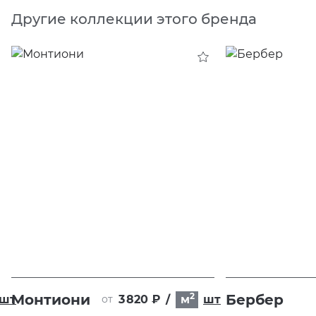
Другие коллекции этого бренда
2
Монтиони
Бербер
шт
3 820 ₽
/
м
шт
от