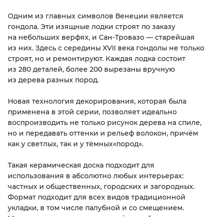
Одним из главных символов Венеции является
KERAMA MARAZZI
XLIGHT XTONE URBATEK
СМЕСИТЕЛИ
гондола. Эти изящные лодки строят по заказу
на небольших верфях, и Сан-Тровазо — старейшая
PAMESA
XXL Pamesa
УНИТАЗЫ И ПИCCУАРЫ
из них. Здесь с середины XVII века гондолы не только
строят, но и ремонтируют. Каждая лодка состоит
из 280 деталей, более 200 вырезаны вручную
PERONDA
из дерева разных пород.
PORCELANOSA
Новая технология декорирования, которая была
применена в этой серии, позволяет идеально
SANT’AGOSTINO
воспроизводить не только рисунок дерева на спиле,
но и передавать оттенки и рельеф волокон, причём
как у светлых, так и у тёмных
«
пород».
ГРАНИТЕЯ
Такая керамическая доска подходит для
УРАЛЬСКИЙ ГРАНИТ
использования в абсолютно любых интерьерах:
частных и общественных, городских и загородных.
Формат подходит для всех видов традиционной
укладки, в том числе палубной и со смещением.