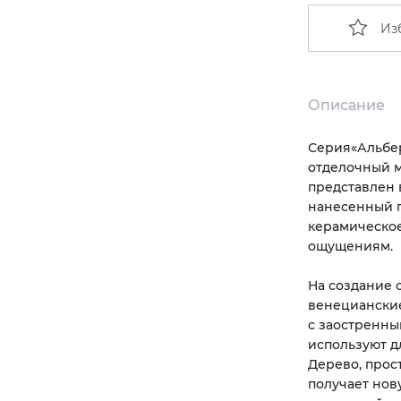
Из
Описание
Серия
«
Альбе
отделочный м
представлен 
нанесенный п
керамическое
ощущениям.
На создание 
венециански
с заостренны
используют д
Дерево, прос
получает нов