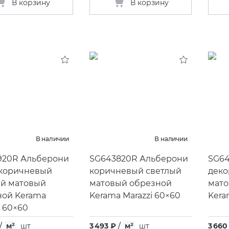
В корзину
В корзину
В наличии
В наличии
920R Альберони
SG643820R Альберони
SG64
 коричневый
коричневый светлый
деко
ый матовый
матовый обрезной
мато
ной Kerama
Kerama Marazzi 60×60
Kera
i 60×60
/
м²
шт
3 493 ₽
/
м²
шт
3 660