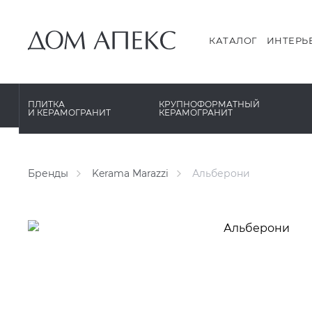
PERONDA
PERONDA
PORCELANOSA
REX XXL
КАТАЛОГ
ИНТЕРЬ
SANT’AGOSTINO
SAPIENSTONE
ГРАНИТЕЯ
XLIGHT XTONE URBATEK
ПЛИТКА
КРУПНОФОРМАТНЫЙ
И КЕРАМОГРАНИТ
КЕРАМОГРАНИТ
УРАЛЬСКИЙ ГРАНИТ
XXL Pamesa
Бренды
Kerama Marazzi
Альберони