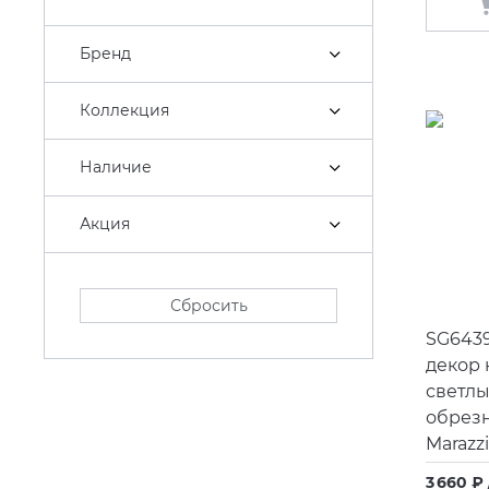
Бренд
Коллекция
Наличие
Акция
Сбросить
SG643
декор
светл
обрез
Marazz
3 660 ₽