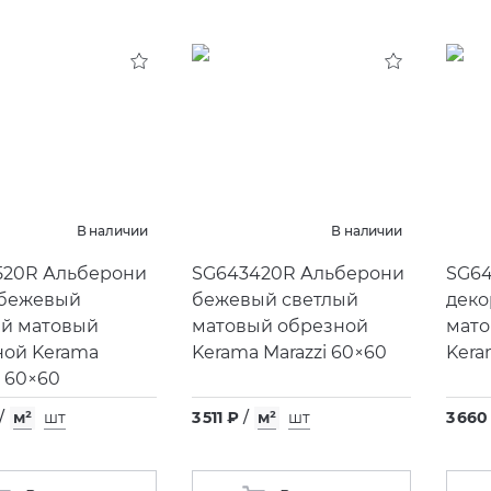
В наличии
В наличии
520R Альберони
SG643420R Альберони
SG64
 бежевый
бежевый светлый
деко
ый матовый
матовый обрезной
мато
ной Kerama
Kerama Marazzi 60×60
Kera
i 60×60
/
м²
шт
3 511 ₽
/
м²
шт
3 660