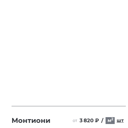
Монтиони
2
3 820 ₽
/
т
м
шт
от