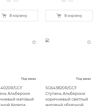
В корзину
В корзину
Под заказ
Под заказ
44020R/GCF
SG643820R/GCF
ень Альберони
Ступень Альберони
чневый матовый
коричневый светлый
зной Kerama
матовый обрезной