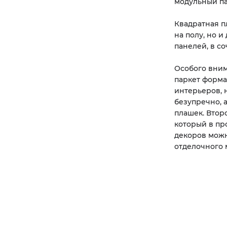
модульный па
Квадратная п
на полу, но 
панелей, в с
Особого вним
паркет форма
интерьеров, 
безупречно, 
плашек. Втор
который в пр
декоров можн
отделочного 