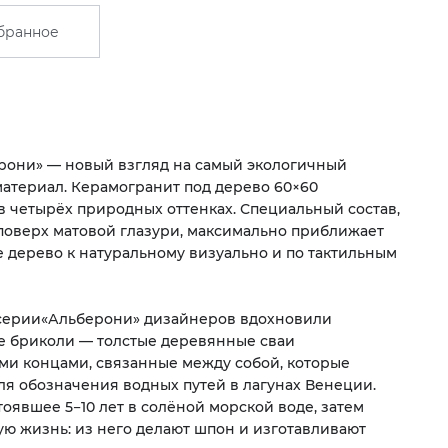
бранное
рони» — новый взгляд на самый экологичный
атериал. Керамогранит под дерево 60×60
в четырёх природных оттенках. Специальный состав,
оверх матовой глазури, максимально приближает
 дерево к натуральному визуально и по тактильным
серии
«
Альберони» дизайнеров вдохновили
е бриколи — толстые деревянные сваи
ми концами, связанные между собой, которые
ля обозначения водных путей в лагунах Венеции.
тоявшее 5−10 лет в солёной морской воде, затем
ую жизнь: из него делают шпон и изготавливают