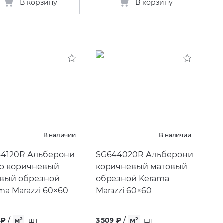
В корзину
В корзину
В наличии
В наличии
4120R Альберони
SG644020R Альберони
р коричневый
коричневый матовый
вый обрезной
обрезной Kerama
ma Marazzi 60×60
Marazzi 60×60
 ₽
/
м²
шт
3 509 ₽
/
м²
шт