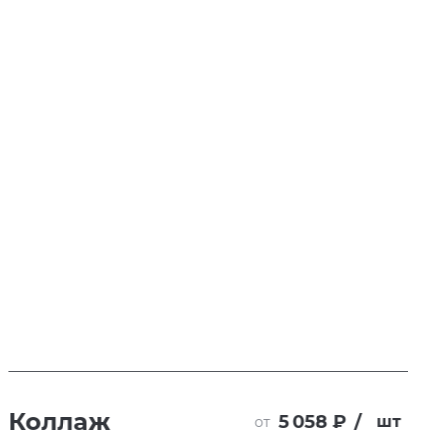
Коллаж
5 058 ₽
/
шт
от