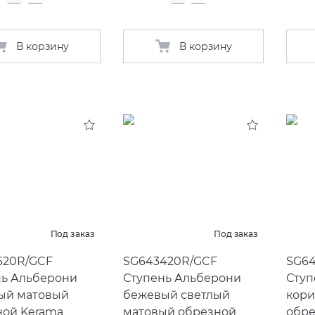
В корзину
В корзину
Под заказ
Под заказ
620R/GCF
SG643420R/GCF
SG6
нь Альберони
Ступень Альберони
Ступ
ый матовый
бежевый светлый
кори
ной Kerama
матовый обрезной
обре