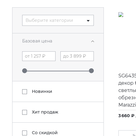
Выберите категории
Базовая цена
SG643
декор
светл
Новинки
обрез
Marazz
Хит продаж
3 660 ₽
Со скидкой