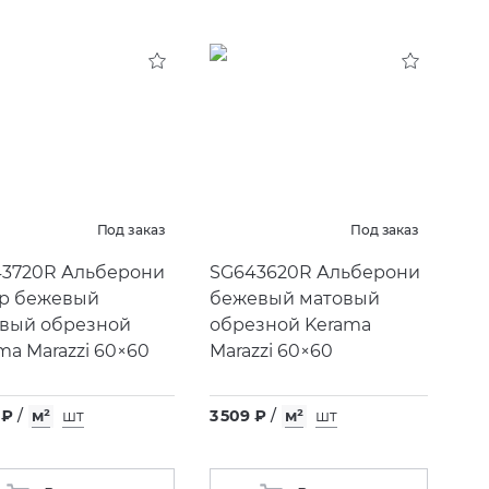
Под заказ
Под заказ
3720R Альберони
SG643620R Альберони
р бежевый
бежевый матовый
вый обрезной
обрезной Kerama
ma Marazzi 60×60
Marazzi 60×60
 ₽
/
м²
шт
3 509 ₽
/
м²
шт