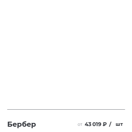
Бербер
43 019 ₽
/
шт
от