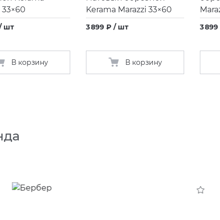
i 33×60
Kerama Marazzi 33×60
Mara
/ шт
3 899 ₽ / шт
3 899
В корзину
В корзину
нда