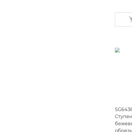
SG643
Ступе
бежев
обрез