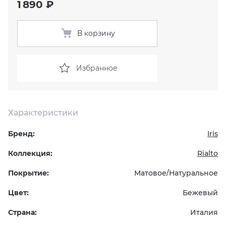
1 890 ₽
KERAMA MARAZZI
XLIGHT XTONE URBATEK
СМЕСИТЕЛИ
В корзину
PAMESA
XXL Pamesa
УНИТАЗЫ И ПИCCУАРЫ
Избранное
PERONDA
PORCELANOSA
Характеристики
SANT’AGOSTINO
Бренд:
Iris
ГРАНИТЕЯ
Коллекция:
Rialto
Покрытие:
Матовое/Натуральное
УРАЛЬСКИЙ ГРАНИТ
Цвет:
Бежевый
Страна:
Италия