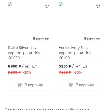
KERAMA MARAZZI
XLIGHT XTONE URBATEK
СМЕСИТЕЛИ
PAMESA
XXL Pamesa
УНИТАЗЫ И ПИCCУАРЫ
PERONDA
В наличии
В наличии
Rialto Silver nat.
Venice Ivory Nat.
PORCELANOSA
керамогранит Iris
керамогранит Iris
60×120
60×60
SANT’AGOSTINO
6 860 ₽
/
м²
шт
5 250 ₽
/
м²
шт
9 800 ₽
-30%
7 500 ₽
-30%
ГРАНИТЕЯ
В корзину
В корзину
УРАЛЬСКИЙ ГРАНИТ
Другие коллекции этого бренда