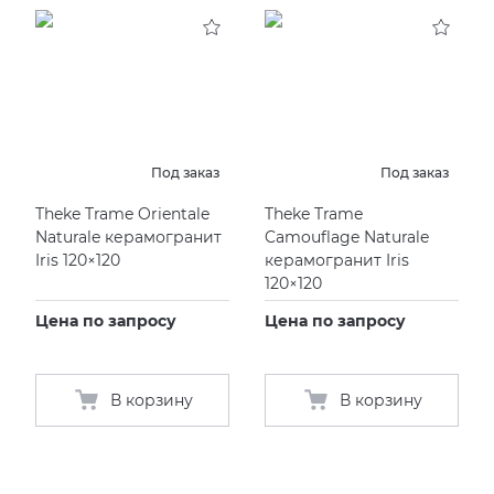
KERAMA MARAZZI
XLIGHT XTONE URBATEK
СМЕСИТЕЛИ
PAMESA
XXL Pamesa
УНИТАЗЫ И ПИCCУАРЫ
PERONDA
Под заказ
Под заказ
Theke Trame Orientale
Theke Trame
PORCELANOSA
Naturale керамогранит
Camouflage Naturale
Iris 120×120
керамогранит Iris
SANT’AGOSTINO
120×120
Цена по запросу
Цена по запросу
ГРАНИТЕЯ
УРАЛЬСКИЙ ГРАНИТ
В корзину
В корзину