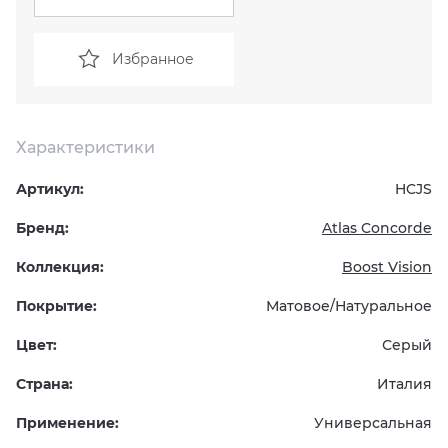
KERAMA MARAZZI
XLIGHT XTONE URBATEK
СМЕСИТЕЛИ
Избранное
PAMESA
XXL Pamesa
УНИТАЗЫ И ПИCCУАРЫ
PERONDA
Характеристики
Артикул:
HCJS
PORCELANOSA
Бренд:
Atlas Concorde
SANT’AGOSTINO
Коллекция:
Boost Vision
ГРАНИТЕЯ
Покрытие:
Матовое/Натуральное
Цвет:
Серый
УРАЛЬСКИЙ ГРАНИТ
Страна:
Италия
Применение:
Универсальная