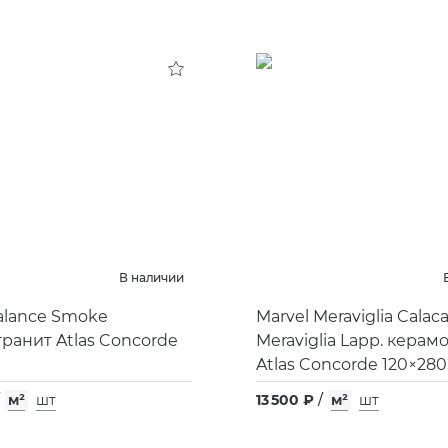
В наличии
alance Smoke
Marvel Meraviglia Calaca
ранит Atlas Concorde
Meraviglia Lapp. керам
Atlas Concorde 120×280
м²
шт
13 500 ₽
/
м²
шт