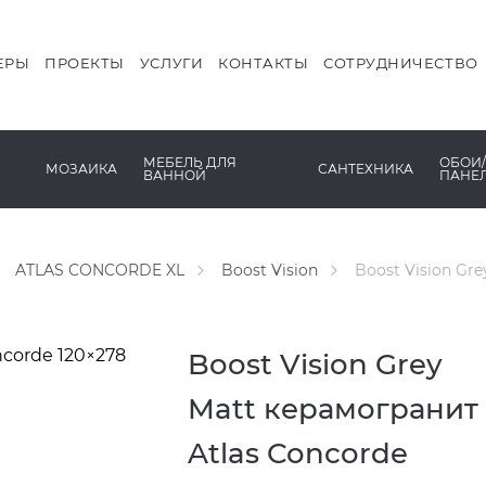
DUNE
КОМПЛЕКТЫ МЕБЕЛИ
РАКОВИНЫ
ITALON
ПРЕДМЕТЫ ИНТЕРЬЕРА
САУНЫ
ЕРЫ
ПРОЕКТЫ
УСЛУГИ
КОНТАКТЫ
СОТРУДНИЧЕСТВО
L’ANTIC COLONIAL
СТОЛЕШНИЦЫ
СИСТЕМЫ СЛИВА
PAMESA
ТУМБЫ
СМЕСИТЕЛИ
DEC
МЕБЕЛЬ ДЛЯ
ОБОИ/
МОЗАИКА
САНТЕХНИКА
ВАННОЙ
ПАНЕ
VIDREPUR
ШКАФЫ И ПЕНАЛЫ
УНИТАЗЫ И ПИCCУА
KER
ATLAS CONCORDE XL
Boost Vision
Boost Vision Gr
Boost Vision Grey
Matt керамогранит
Atlas Concorde