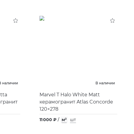
В наличии
В наличии
tta
Marvel T Halo White Matt
огранит
керамогранит Atlas Concorde
120×278
11 000 ₽
/
м²
шт