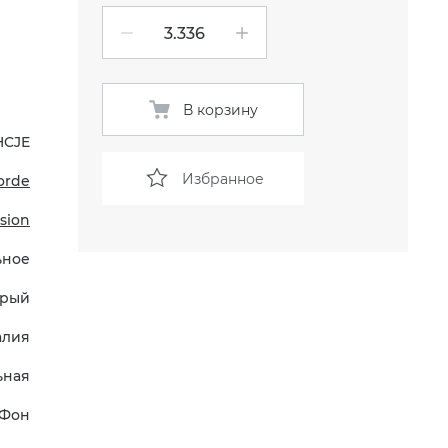
В корзину
HCJE
Избранное
orde
sion
ьное
рый
алия
ьная
Фон