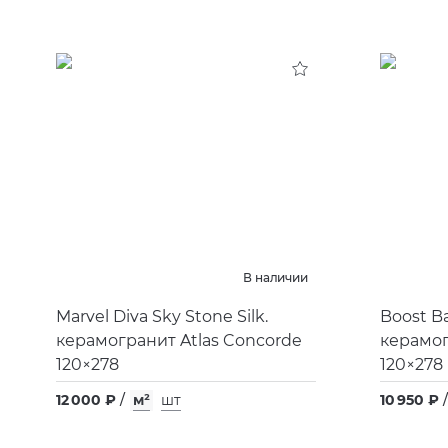
В наличии
Marvel Diva Sky Stone Silk.
Boost B
керамогранит Atlas Concorde
керамог
120×278
120×278
12 000 ₽
/
м²
шт
10 950 ₽
/