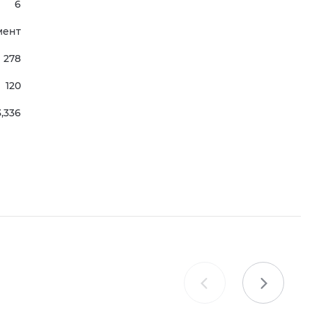
6
мент
278
120
3,336